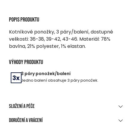
Popis produktu
Kotníkové ponožky, 3 páry/balení, dostupné
velikosti: 36-38, 39-42, 43-46. Materiál: 78%
bavlna, 21% polyester, 1% elastan.
Výhody produktu
3 páry ponožek/balení
Jedno balení obsahuje 3 páry ponožek.
Složení a péče
MATERIÁLOVÉ SLOŽENÍ
Doručení a vrácení
78 % bavlna, 21 % polyester, 1 % elastan