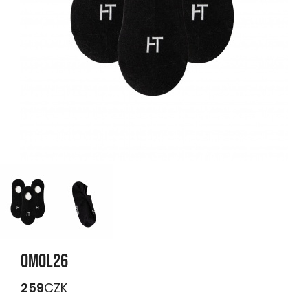
OMOL26
259
CZK