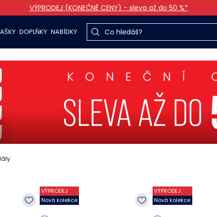
VÝPRODEJ (KONEČNÉ CENY) - sleva až do 50 %*
TAŠKY
DOPLŇKY
NABÍDKY
ály
VÝPRODEJ
VÝPRODEJ
Nová kolekce
Nová kolekce