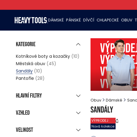
DÁMSKÉ
PÁNSKÉ
DÍVČÍ
CHLAPECKÉ
OBUV
Kategorie
Kotníkové boty a kozačky
(10)
Městská obuv
(45)
Sandály
(10)
Pantofle
(28)
Hlavní filtry
Obuv
Dámské
Sand
Nová kolekce
(7)
Sandály
Vzhled
Zlevněné produkty
(10)
10
produktů
VÝPRODEJ
Skupinové zobrazení
Nová kolekce
Poslední kusy
Velikost
Zobrazí všechny barvy