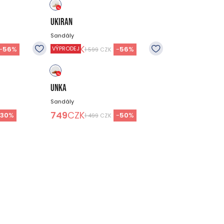
UKIRAN
Sandály
699
CZK
-
56
%
-
56
%
VÝPRODEJ
1 599
CZK
UNKA
Sandály
749
CZK
-
30
%
-
50
%
1 499
CZK