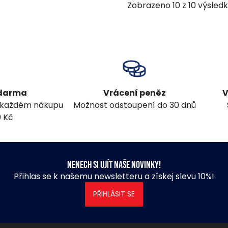
Zobrazeno
10
z
10
výsled
zdarma
Vrácení peněz
V
 každém nákupu
Možnost odstoupení do 30 dnů
0 Kč
Nenech si ujít naše novinky!
Přihlas se k našemu newsletteru a získej slevu 10%!
PŘIHLÁSIT SE