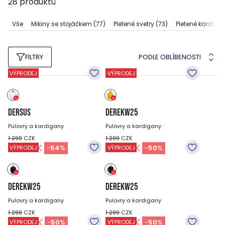
28
produktů
Vše
Mikiny se stojáčkem
(77)
Pletené svetry
(73)
Pletené kardiga
PODLE OBLÍBENOSTI
FILTRY
VÝPRODEJ
VÝPRODEJ
DERSUS
DEREKW25
Pulovry a kardigany
Pulovry a kardigany
1 299
CZK
1 299
CZK
599
CZK
649
CZK
-
54
%
-
50
%
VÝPRODEJ
VÝPRODEJ
DEREKW25
DEREKW25
Pulovry a kardigany
Pulovry a kardigany
1 299
CZK
1 299
CZK
649
CZK
649
CZK
-
50
%
-
50
%
VÝPRODEJ
VÝPRODEJ