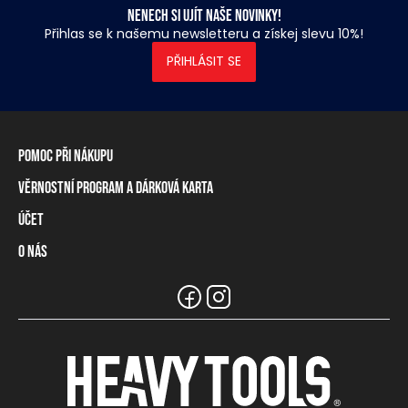
Nenech si ujít naše novinky!
Přihlas se k našemu newsletteru a získej slevu 10%!
PŘIHLÁSIT SE
Pomoc při nákupu
Věrnostní program a dárková karta
Informace o dopravě
Způsoby platby
Účet
Věrnostní program
Vrácení zboží a odstoupení od smlouvy
Dárková karta
O nás
Přihlášení / Registrace
Tabulka rozměrů
Zůstatek na věrnostní kartě
Naše prodejny a prodejci
Značka Heavy Tools
Nejčastější otázky
Týmové oblečení
Zákaznický servis
Kariéra