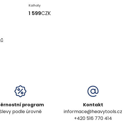
Kalhoty
1 599
CZK
ků
ěrnostní program
Kontakt
Slevy podle úrovně
informace@heavytools.cz
+420 516 770 414