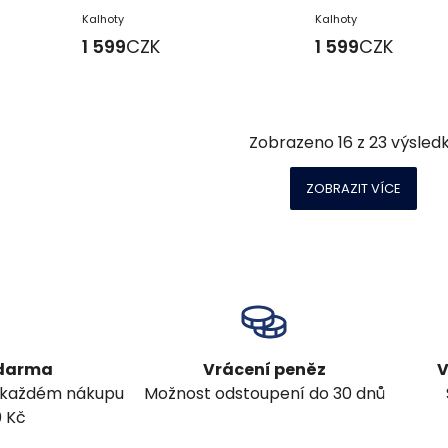
Kalhoty
Kalhoty
1 599
CZK
1 599
CZK
Zobrazeno
16
z
23
výsled
ZOBRAZIT VÍCE
zdarma
Vrácení peněz
V
 každém nákupu
Možnost odstoupení do 30 dnů
0 Kč