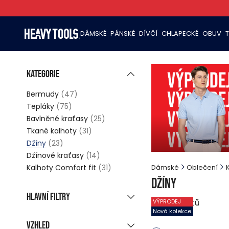
DÁMSKÉ
PÁNSKÉ
DÍVČÍ
CHLAPECKÉ
OBUV
Kategorie
Bermudy
(47)
Tepláky
(75)
Bavlněné kraťasy
(25)
Tkané kalhoty
(31)
Džíny
(23)
Džínové kraťasy
(14)
Kalhoty Comfort fit
(31)
Dámské
Oblečení
Džíny
Hlavní filtry
23
produktů
VÝPRODEJ
Nová kolekce
Nová kolekce
(4)
Vzhled