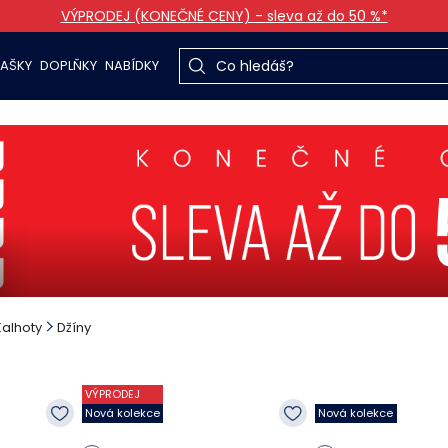
VÝPRODEJ (KONEČNÉ CENY) - sleva až do 50 %*
TAŠKY
DOPLŇKY
NABÍDKY
Kalhoty
Džíny
VÝPRODEJ
Nová kolekce
Nová kolekce