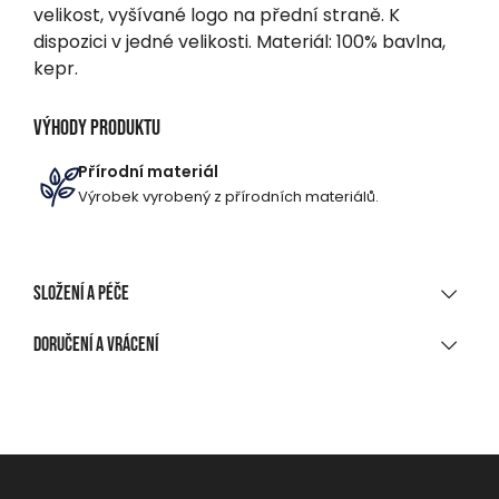
velikost, vyšívané logo na přední straně. K
dispozici v jedné velikosti. Materiál: 100% bavlna,
kepr.
Výhody produktu
Přírodní materiál
Výrobek vyrobený z přírodních materiálů.
Složení a péče
MATERIÁLOVÉ SLOŽENÍ
Doručení a vrácení
Bavlněný kepr
DORUČENÍ
ČIŠTĚNÍ A ÚDRŽBA
Při nákupu nad 1 700 CZK
Zdarma
Ruční praní, max. 40 °C
Na výdejní místo, do balíkomatu