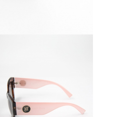
Doruč
Od 1
Podro
VRÁ
Výmě
Do 3
Popla
Od 1
Podro