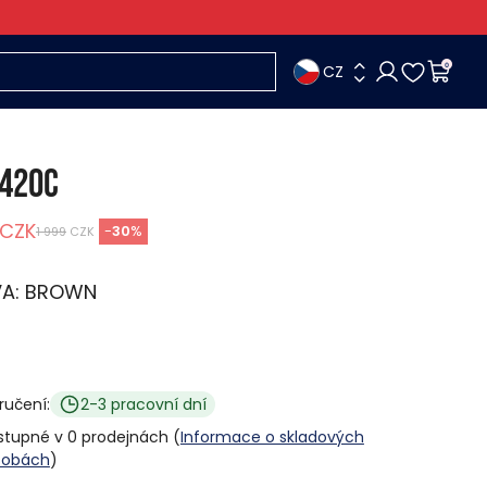
CZ
0
420C
CZK
-
30
%
1 999
CZK
VA:
BROWN
ručení:
2-3 pracovní dní
stupné v 0 prodejnách (
Informace o skladových
sobách
)