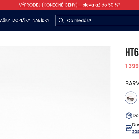
VÝPRODEJ (KONEČNÉ CENY) - sleva až do 50 %*
TAŠKY
DOPLŇKY
NABÍDKY
HT6
1 399
BAR
Do
Do
zá