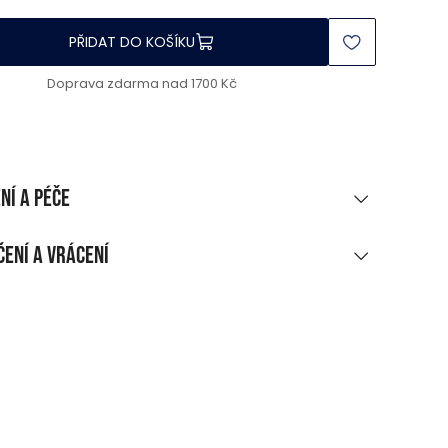
PŘIDAT DO KOŠÍKU
Doprava zdarma nad 1700 Kč
ní a péče
RIÁLOVÉ SLOŽENÍ
ení a vrácení
ropylen
UČENÍ
ákupu nad 1 700 CZK
rma
dejní místo, do balíkomatu
5 CZK