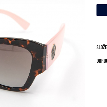
Slože
MATE
Doruč
Polyp
DOR
Při n
Zda
Na vý
Od 9