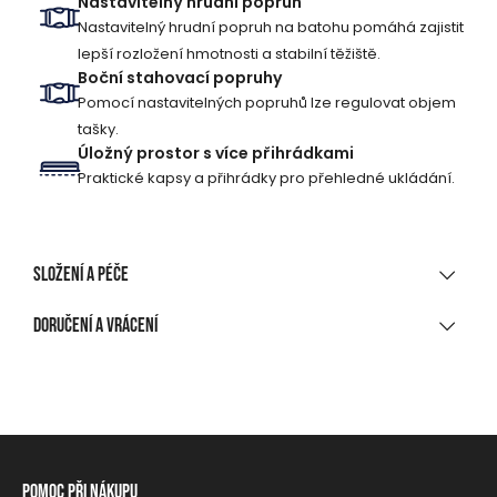
Nastavitelný hrudní popruh
Nastavitelný hrudní popruh na batohu pomáhá zajistit
lepší rozložení hmotnosti a stabilní těžiště.
Boční stahovací popruhy
Pomocí nastavitelných popruhů lze regulovat objem
tašky.
Úložný prostor s více přihrádkami
Praktické kapsy a přihrádky pro přehledné ukládání.
Složení a péče
MATERIÁLOVÉ SLOŽENÍ
Doručení a vrácení
600D PU
DORUČENÍ
ČIŠTĚNÍ A ÚDRŽBA
Při nákupu nad 1 700 CZK
Zdarma
Nelze prát
Na výdejní místo, do balíkomatu
Nebělit!
Pomoc při nákupu