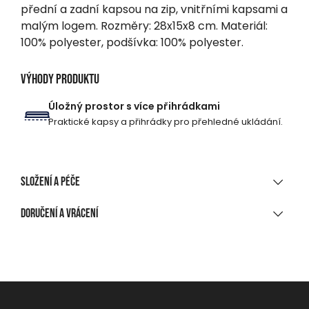
přední a zadní kapsou na zip, vnitřními kapsami a
malým logem. Rozměry: 28x15x8 cm. Materiál:
100% polyester, podšívka: 100% polyester.
Výhody produktu
Úložný prostor s více přihrádkami
Praktické kapsy a přihrádky pro přehledné ukládání.
Složení a péče
MATERIÁLOVÉ SLOŽENÍ
Doručení a vrácení
100 % polyester
DORUČENÍ
ČIŠTĚNÍ A ÚDRŽBA
Při nákupu nad 1 700 CZK
Zdarma
Nelze prát
Na výdejní místo, do balíkomatu