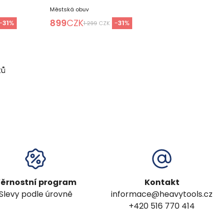
Městská obuv
899
CZK
-
31
%
-
31
%
1 299
CZK
ků
ěrnostní program
Kontakt
Slevy podle úrovně
informace@heavytools.cz
+420 516 770 414