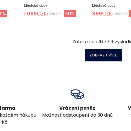
Městská obuv
Městská obuv
1 099
CZK
899
CZK
31
%
-
31
%
1 599
CZK
1 299
CZK
Zobrazeno
16
z
69
výsled
ZOBRAZIT VÍCE
zdarma
Vrácení peněz
V
 každém nákupu
Možnost odstoupení do 30 dnů
0 Kč