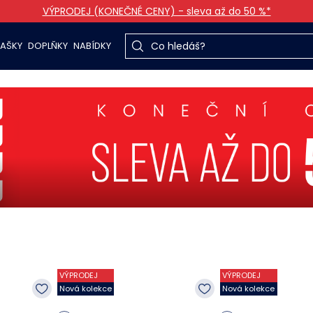
VÝPRODEJ (KONEČNÉ CENY) - sleva až do 50 %*
TAŠKY
DOPLŇKY
NABÍDKY
VÝPRODEJ
VÝPRODEJ
Nová kolekce
Nová kolekce