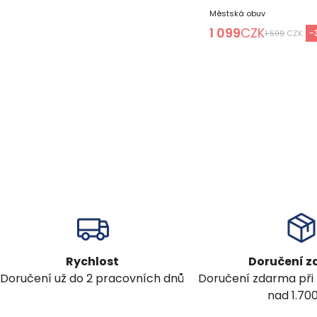
Městská obuv
1 099
CZK
-
1 599
CZK
Rychlost
Doručení 
Doručení už do 2 pracovních dnů
Doručení zdarma při
nad 1.70