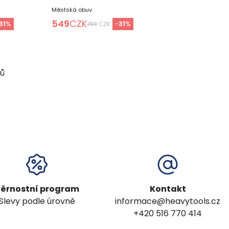
Městská obuv
549
CZK
31
%
-
31
%
799
CZK
ků
ěrnostní program
Kontakt
Slevy podle úrovně
informace@heavytools.cz
+420 516 770 414