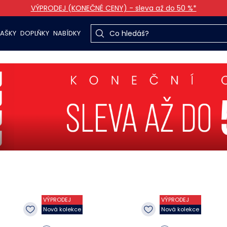
VÝPRODEJ (KONEČNÉ CENY) - sleva až do 50 %*
TAŠKY
DOPLŇKY
NABÍDKY
VÝPRODEJ
VÝPRODEJ
Nová kolekce
Nová kolekce