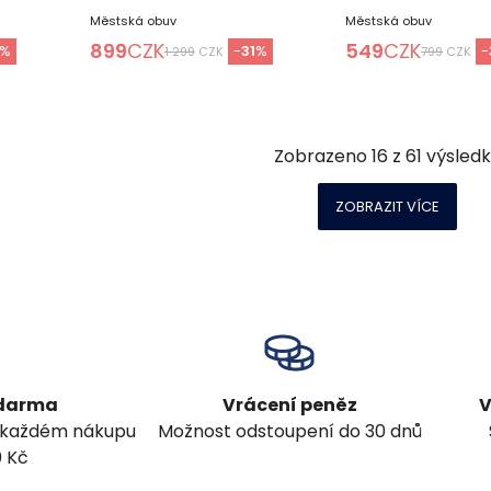
Městská obuv
Městská obuv
899
CZK
549
CZK
%
-
31
%
-
1 299
CZK
799
CZK
Zobrazeno
16
z
61
výsled
ZOBRAZIT VÍCE
zdarma
Vrácení peněz
V
 každém nákupu
Možnost odstoupení do 30 dnů
0 Kč