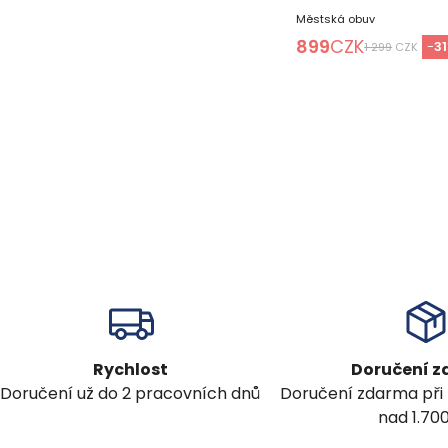
Městská obuv
899
CZK
-
31
1 299
CZK
Rychlost
Doručení 
Doručení už do 2 pracovních dnů
Doručení zdarma při
nad 1.70