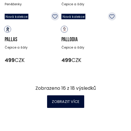
Peněženky
Čepice a šály
499
CZK
499
CZK
Nová kolekce
Nová kolekce
PALLAS
PALLODIA
Čepice a šály
Čepice a šály
499
CZK
499
CZK
Zobrazeno
16
z
18
výsledků
ZOBRAZIT VÍCE