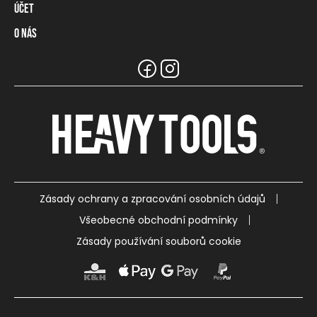
Způsoby platby
Účet
Věrnostní program
Vrácení zboží a odstoupení od smlouvy
Dárková karta
O nás
Přihlášení / Registrace
Tabulka rozměrů
Zůstatek na věrnostní kartě
Naše prodejny a prodejci
Značka Heavy Tools
Nejčastější otázky
Týmové oblečení
Zákaznický servis
Kariéra
Zásady ochrany a zpracování osobních údajů
Všeobecné obchodní podmínky
Zásady používání souborů cookie