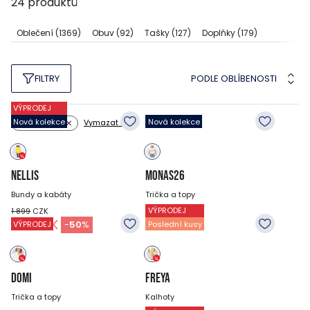
24
produktů
Oblečení
(1369)
Obuv
(92)
Tašky
(127)
Doplňky
(179)
PODLE OBLÍBENOSTI
FILTRY
VÝPRODEJ
Nová kolekce
Nová kolekce
Vymazat filtry
Barva: žlutý
NELLIS
MONAS26
Bundy a kabáty
Trička a topy
VÝPRODEJ
1 899
CZK
949
CZK
799
CZK
-
50
%
VÝPRODEJ
Poslední kusy
DOMI
FREYA
Trička a topy
Kalhoty