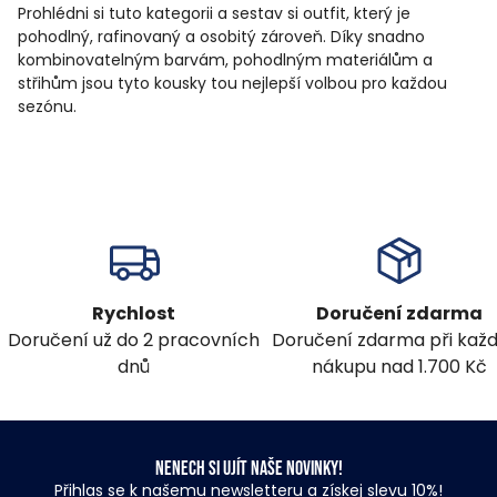
Prohlédni si tuto kategorii a sestav si outfit, který je
pohodlný, rafinovaný a osobitý zároveň. Díky snadno
kombinovatelným barvám, pohodlným materiálům a
střihům jsou tyto kousky tou nejlepší volbou pro každou
sezónu.
Rychlost
Doručení zdarma
Doručení už do 2 pracovních
Doručení zdarma při ka
dnů
nákupu nad 1.700 Kč
Nenech si ujít naše novinky!
Přihlas se k našemu newsletteru a získej slevu 10%!