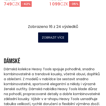
749
CZK
1 099
CZK
-
42
%
-
35
%
Zobrazeno
16
z
24
výsledků
ZOBRAZIT VÍCE
Dámské
Dámská kolekce Heavy Tools spojuje pohodlné, snadno
kombinovatelné a trendové kousky, včetně obuvi, doplňků
a oblečení. Z modelů v nabídce lze sestavit snadno
kombinovatelné, sportovně elegantní a někdy i výrazně
ženské outfity. Dámská nabídka Heavy Tools klade důraz
na pohodlí, propracované detaily a dobře kombinovatelné
základní kousky. Výběr v e-shopu Heavy Tools usnadňuje
tabulka velikostí, rychlé doručení a flexibilní výměna zboží.