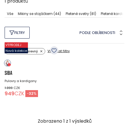
1
produktů
Vše
Mikiny se stojáčkem
(44)
Pletené svetry
(81)
Pletené kardiga
PODLE OBLÍBENOSTI
FILTRY
VÝPRODEJ
Nová kolekce
Vymazat filtry
Barva: vícebarevný
SIBA
Pulovry a kardigany
1 399
CZK
949
CZK
-
32
%
Zobrazeno
1
z
1
výsledků