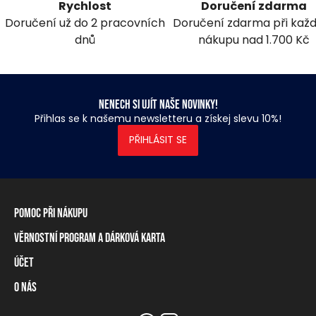
Rychlost
Doručení zdarma
Doručení už do 2 pracovních
Doručení zdarma při ka
dnů
nákupu nad 1.700 Kč
Nenech si ujít naše novinky!
Přihlas se k našemu newsletteru a získej slevu 10%!
PŘIHLÁSIT SE
Pomoc při nákupu
Věrnostní program a dárková karta
Informace o dopravě
Způsoby platby
Účet
Věrnostní program
Vrácení zboží a odstoupení od smlouvy
Dárková karta
O nás
Přihlášení / Registrace
Tabulka rozměrů
Zůstatek na věrnostní kartě
Naše prodejny a prodejci
Značka Heavy Tools