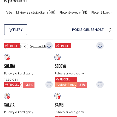
6
produktů
Vše
Mikiny se stojáčkem
(46)
Pletené svetry
(81)
Pletené kardiga
PODLE OBLÍBENOSTI
FILTRY
VÝPRODEJ
VÝPRODEJ
Vymazat filtry
Barva: bílý
SOLIDA
SECOYA
Pulovry a kardigany
Pulovry a kardigany
VÝPRODEJ
1 399
CZK
1 599
CZK
949
CZK
1 099
CZK
-
32
%
-
31
%
VÝPRODEJ
Poslední kusy
SALVIA
SAMBI
Pulovry a kardigany
Pulovry a kardigany