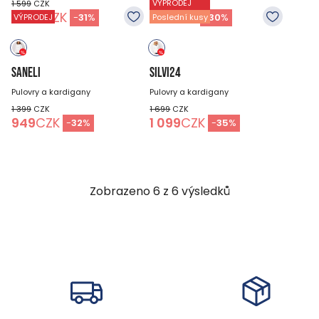
VÝPRODEJ
1 599
CZK
1 399
CZK
1 099
CZK
979
CZK
-
31
%
-
30
%
VÝPRODEJ
Poslední kusy
SANELI
SILVI24
Pulovry a kardigany
Pulovry a kardigany
1 399
CZK
1 699
CZK
949
CZK
1 099
CZK
-
32
%
-
35
%
Zobrazeno
6
z
6
výsledků