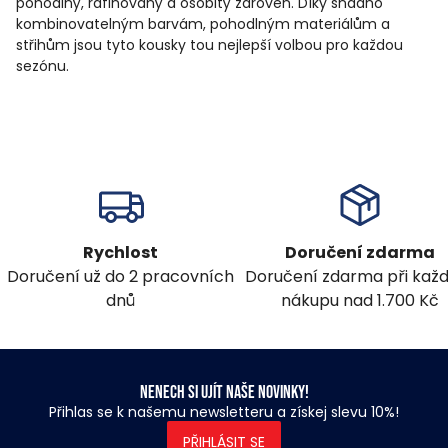
pohodlný, rafinovaný a osobitý zároveň. Díky snadno
kombinovatelným barvám, pohodlným materiálům a
střihům jsou tyto kousky tou nejlepší volbou pro každou
sezónu.
Rychlost
Doručení zdarma
Doručení už do 2 pracovních
Doručení zdarma při ka
dnů
nákupu nad 1.700 Kč
Nenech si ujít naše novinky!
Přihlas se k našemu newsletteru a získej slevu 10%!
PŘIHLÁSIT SE