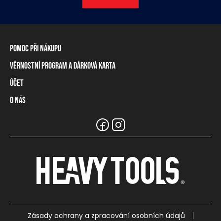
Pomoc při nákupu
Věrnostní program a dárková karta
Informace o dopravě
Způsoby platby
Účet
Věrnostní program
Vrácení zboží a odstoupení od smlouvy
Dárková karta
O nás
Přihlášení / Registrace
Tabulka rozměrů
Zůstatek na věrnostní kartě
Naše prodejny a prodejci
Značka Heavy Tools
Nejčastější otázky
Týmové oblečení
Zákaznický servis
Kariéra
Zásady ochrany a zpracování osobních údajů