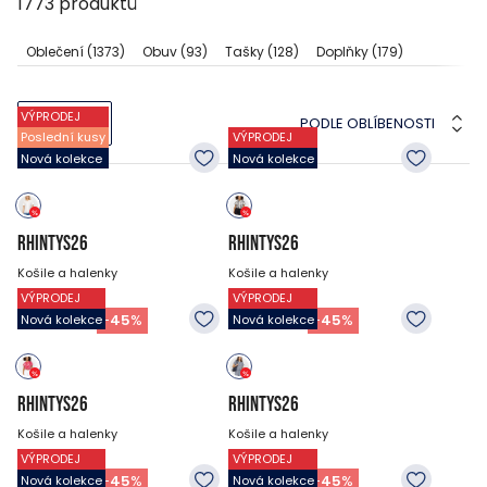
1773
produktů
Oblečení
(1373)
Obuv
(93)
Tašky
(128)
Doplňky
(179)
VÝPRODEJ
PODLE OBLÍBENOSTI
FILTRY
Poslední kusy
VÝPRODEJ
Nová kolekce
Nová kolekce
RHINTYS26
RHINTYS26
Košile a halenky
Košile a halenky
VÝPRODEJ
VÝPRODEJ
999
CZK
999
CZK
549
CZK
549
CZK
-
45
%
-
45
%
Nová kolekce
Nová kolekce
RHINTYS26
RHINTYS26
Košile a halenky
Košile a halenky
VÝPRODEJ
VÝPRODEJ
999
CZK
999
CZK
549
CZK
549
CZK
-
45
%
-
45
%
Nová kolekce
Nová kolekce