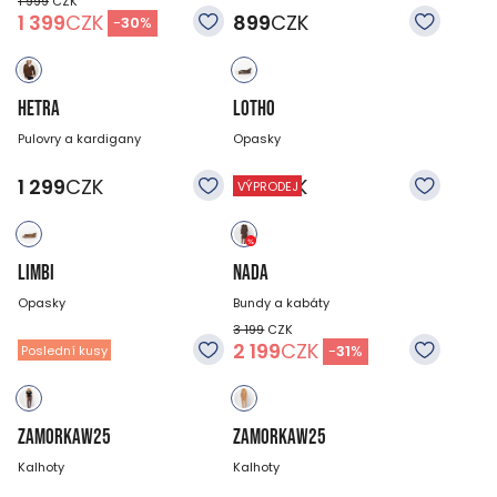
1 999
CZK
1 399
CZK
899
CZK
-
30
%
HETRA
LOTHO
Pulovry a kardigany
Opasky
1 299
CZK
399
CZK
VÝPRODEJ
LIMBI
NADA
Opasky
Bundy a kabáty
3 199
CZK
399
CZK
2 199
CZK
-
31
%
Poslední kusy
ZAMORKAW25
ZAMORKAW25
Kalhoty
Kalhoty