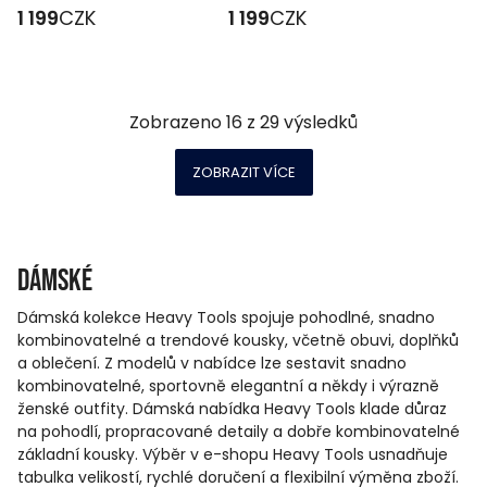
1 199
CZK
1 199
CZK
Zobrazeno
16
z
29
výsledků
ZOBRAZIT VÍCE
Dámské
Dámská kolekce Heavy Tools spojuje pohodlné, snadno
kombinovatelné a trendové kousky, včetně obuvi, doplňků
a oblečení. Z modelů v nabídce lze sestavit snadno
kombinovatelné, sportovně elegantní a někdy i výrazně
ženské outfity. Dámská nabídka Heavy Tools klade důraz
na pohodlí, propracované detaily a dobře kombinovatelné
základní kousky. Výběr v e-shopu Heavy Tools usnadňuje
tabulka velikostí, rychlé doručení a flexibilní výměna zboží.