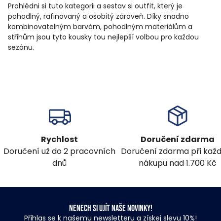
Prohlédni si tuto kategorii a sestav si outfit, který je
pohodlný, rafinovaný a osobitý zároveň. Díky snadno
kombinovatelným barvám, pohodlným materiálům a
střihům jsou tyto kousky tou nejlepší volbou pro každou
sezónu.
Rychlost
Doručení zdarma
Doručení už do 2 pracovních
Doručení zdarma při ka
dnů
nákupu nad 1.700 Kč
Nenech si ujít naše novinky!
Přihlas se k našemu newsletteru a získej slevu 10%!