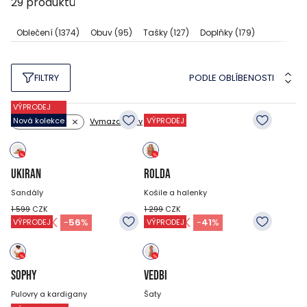
29
produktů
Oblečení
(1374)
Obuv
(95)
Tašky
(127)
Doplňky
(179)
PODLE OBLÍBENOSTI
FILTRY
VÝPRODEJ
Nová kolekce
VÝPRODEJ
Vymazat filtry
Barva: hnědý
UKIRAN
ROLDA
Sandály
Košile a halenky
1 599
CZK
1 299
CZK
699
CZK
769
CZK
-
56
%
-
41
%
VÝPRODEJ
VÝPRODEJ
SOPHY
VEDBI
Pulovry a kardigany
Šaty