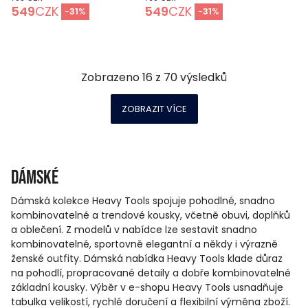
549
CZK
549
CZK
-
31
%
-
31
%
Zobrazeno
16
z
70
výsledků
ZOBRAZIT VÍCE
Dámské
Dámská kolekce Heavy Tools spojuje pohodlné, snadno
kombinovatelné a trendové kousky, včetně obuvi, doplňků
a oblečení. Z modelů v nabídce lze sestavit snadno
kombinovatelné, sportovně elegantní a někdy i výrazně
ženské outfity. Dámská nabídka Heavy Tools klade důraz
na pohodlí, propracované detaily a dobře kombinovatelné
základní kousky. Výběr v e-shopu Heavy Tools usnadňuje
tabulka velikostí, rychlé doručení a flexibilní výměna zboží.