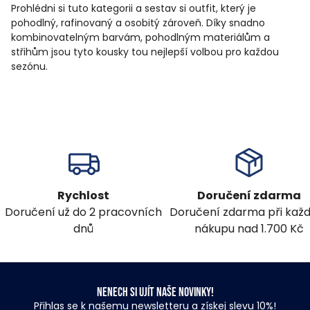
Prohlédni si tuto kategorii a sestav si outfit, který je
pohodlný, rafinovaný a osobitý zároveň. Díky snadno
kombinovatelným barvám, pohodlným materiálům a
střihům jsou tyto kousky tou nejlepší volbou pro každou
sezónu.
Rychlost
Doručení zdarma
Doručení už do 2 pracovních
Doručení zdarma při ka
dnů
nákupu nad 1.700 Kč
Nenech si ujít naše novinky!
Přihlas se k našemu newsletteru a získej slevu 10%!