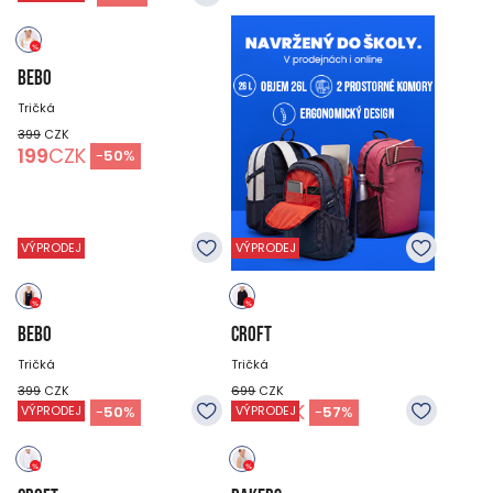
BEBO
Tričká
399
CZK
199
CZK
-
50
%
VÝPRODEJ
VÝPRODEJ
BEBO
CROFT
Tričká
Tričká
399
CZK
699
CZK
199
CZK
299
CZK
-
50
%
-
57
%
VÝPRODEJ
VÝPRODEJ