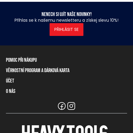
Nenech si ujít naše novinky!
Přihlas se k našemu newsletteru a získej slevu 10%!
PŘIHLÁSIT SE
Pomoc při nákupu
Věrnostní program a dárková karta
Informace o dopravě
Způsoby platby
Účet
Věrnostní program
Vrácení zboží a odstoupení od smlouvy
Dárková karta
O nás
Přihlášení / Registrace
Tabulka rozměrů
Zůstatek na věrnostní kartě
Naše prodejny a prodejci
Značka Heavy Tools
Nejčastější otázky
Týmové oblečení
Zákaznický servis
Kariéra