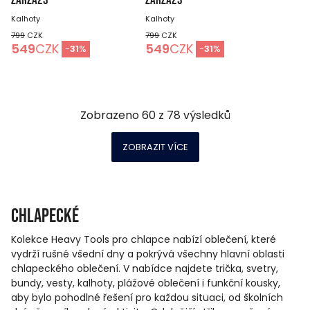
ZARZA23
ZARZA23
Kalhoty
Kalhoty
799
CZK
799
CZK
549
CZK
549
CZK
-
31
%
-
31
%
Zobrazeno
60
z
78
výsledků
ZOBRAZIT VÍCE
Chlapecké
Kolekce Heavy Tools pro chlapce nabízí oblečení, které
vydrží rušné všední dny a pokrývá všechny hlavní oblasti
chlapeckého oblečení. V nabídce najdete trička, svetry,
bundy, vesty, kalhoty, plážové oblečení i funkční kousky,
aby bylo pohodlné řešení pro každou situaci, od školních