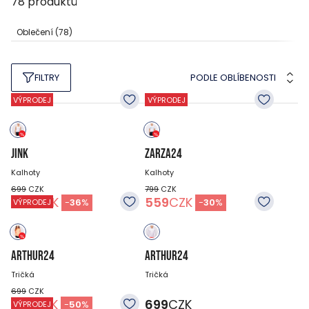
78
produktů
Oblečení
(78)
PODLE OBLÍBENOSTI
FILTRY
VÝPRODEJ
VÝPRODEJ
JINK
ZARZA24
Kalhoty
Kalhoty
699
CZK
799
CZK
449
CZK
559
CZK
-
36
%
-
30
%
VÝPRODEJ
ARTHUR24
ARTHUR24
Tričká
Tričká
699
CZK
349
CZK
699
CZK
-
50
%
VÝPRODEJ