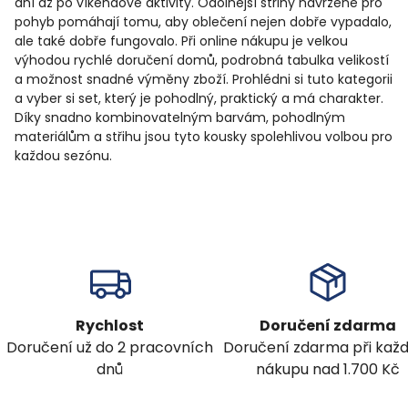
dní až po víkendové aktivity. Odolnější střihy navržené pro
pohyb pomáhají tomu, aby oblečení nejen dobře vypadalo,
ale také dobře fungovalo. Při online nákupu je velkou
výhodou rychlé doručení domů, podrobná tabulka velikostí
a možnost snadné výměny zboží. Prohlédni si tuto kategorii
a vyber si set, který je pohodlný, praktický a má charakter.
Díky snadno kombinovatelným barvám, pohodlným
materiálům a střihu jsou tyto kousky spolehlivou volbou pro
každou sezónu.
Rychlost
Doručení zdarma
Doručení už do 2 pracovních
Doručení zdarma při ka
dnů
nákupu nad 1.700 Kč