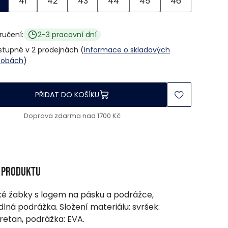
41
42
43
44
45
46
ručení:
2-3 pracovní dní
stupné v 2 prodejnách (
Informace o skladových
sobách
)
PŘIDAT DO KOŠÍKU
Doprava zdarma nad 1700 Kč
s produktu
é žabky s logem na pásku a podrážce,
lná podrážka. Složení materiálu: svršek:
retan, podrážka: EVA.