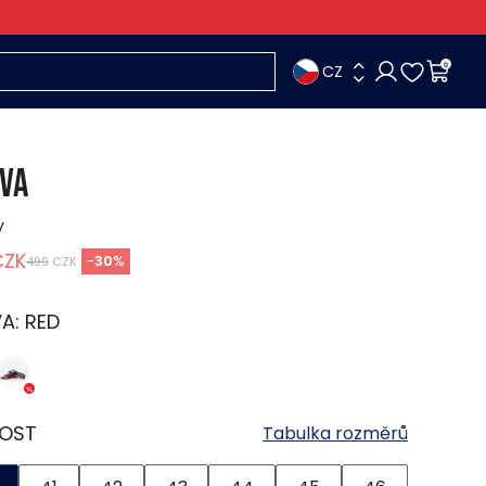
CZ
0
VA
y
CZK
-
30
%
499
CZK
VA:
RED
KOST
Tabulka rozměrů