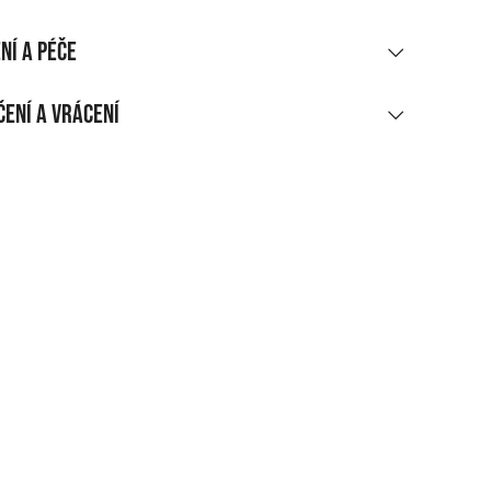
ní a péče
RIÁLOVÉ SLOŽENÍ
ení a vrácení
va
UČENÍ
ákupu nad 1 700 CZK
rma
dejní místo, do balíkomatu
5 CZK
ení na adresu
50 CZK
bné informace o doručení
CENÍ