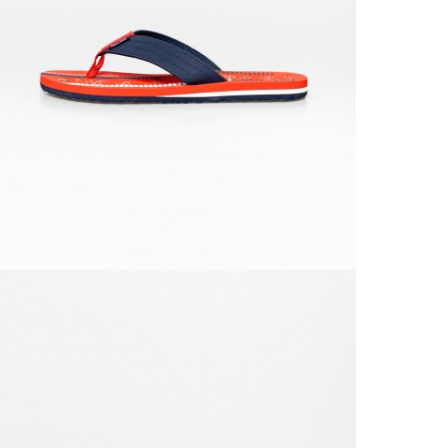
Výmě
Do 3
Popla
Od 1
Podro