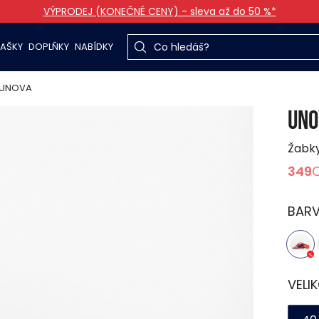
VÝPRODEJ (KONEČNÉ CENY) - sleva až do 50 %*
TAŠKY
DOPLŇKY
NABÍDKY
UNOVA
UNO
Žabk
349
BAR
VELI