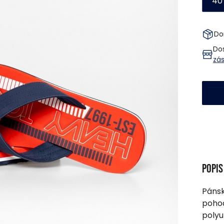
40
Do
Do
zá
Popi
Pánsk
pohod
polyu