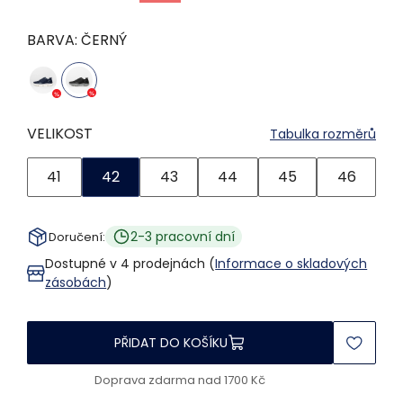
BARVA:
ČERNÝ
VELIKOST
Tabulka rozměrů
41
42
43
44
45
46
2-3 pracovní dní
Doručení:
Dostupné v 4 prodejnách (
Informace o skladových
zásobách
)
PŘIDAT DO KOŠÍKU
Doprava zdarma nad 1700 Kč