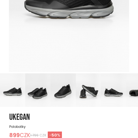
UKEGAN
Polobotky
899
CZK
-
50
%
1 799
CZK