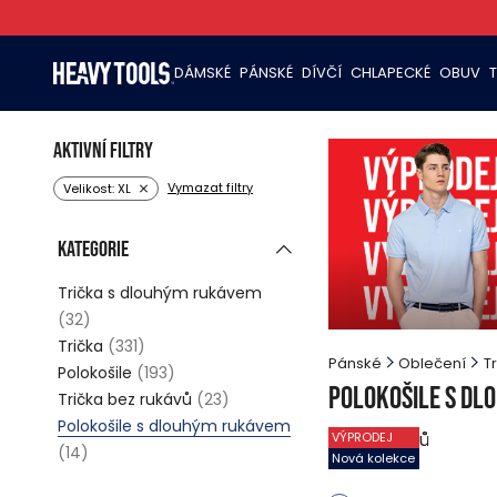
DÁMSKÉ
PÁNSKÉ
DÍVČÍ
CHLAPECKÉ
OBUV
Aktivní filtry
Vymazat filtry
Velikost: XL
Kategorie
Trička s dlouhým rukávem
(32)
Trička
(331)
Pánské
Oblečení
T
Polokošile
(193)
Polokošile s d
Trička bez rukávů
(23)
Polokošile s dlouhým rukávem
10
produktů
VÝPRODEJ
(14)
Nová kolekce