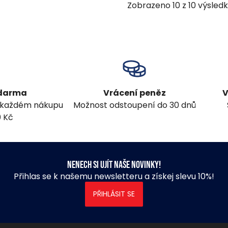
Zobrazeno
10
z
10
výsled
zdarma
Vrácení peněz
V
 každém nákupu
Možnost odstoupení do 30 dnů
0 Kč
Nenech si ujít naše novinky!
Přihlas se k našemu newsletteru a získej slevu 10%!
PŘIHLÁSIT SE