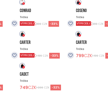
CONRAD
COSENO
Trička
Trička
599
CZK
699
CZK
%
-
33
%
-
VÝPRODEJ
VÝPRODEJ
899
CZK
999
CZK
CARTER
CARTER
Trička
Trička
799
CZK
799
CZK
-
33
%
VÝPRODEJ
1 199
CZK
1 199
CZK
CADET
Trička
749
CZK
%
-
32
%
1 099
CZK