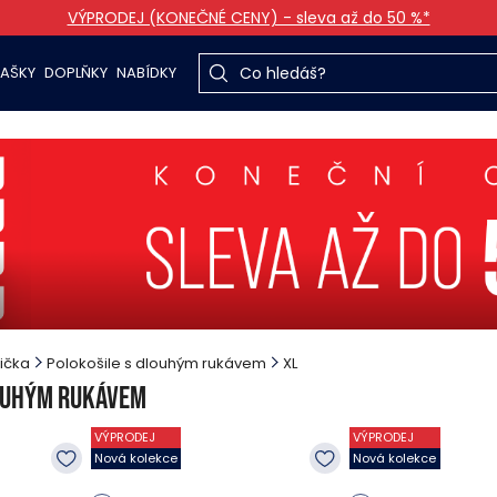
VÝPRODEJ (KONEČNÉ CENY) - sleva až do 50 %*
TAŠKY
DOPLŇKY
NABÍDKY
rička
Polokošile s dlouhým rukávem
XL
louhým rukávem
VÝPRODEJ
VÝPRODEJ
Nová kolekce
Nová kolekce