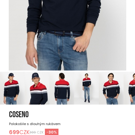
COSENO
Polokošile s dlouhým rukávem
699
CZK
-
30
%
999
CZK