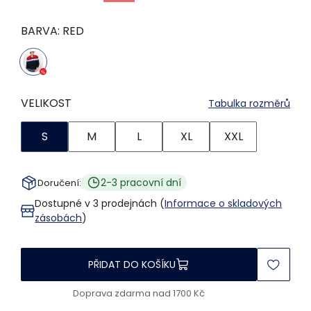
BARVA:
RED
VELIKOST
Tabulka rozměrů
S
M
L
XL
XXL
2-3 pracovní dní
Doručení:
Dostupné v 3 prodejnách (
Informace o skladových
zásobách
)
PŘIDAT DO KOŠÍKU
Doprava zdarma nad 1700 Kč