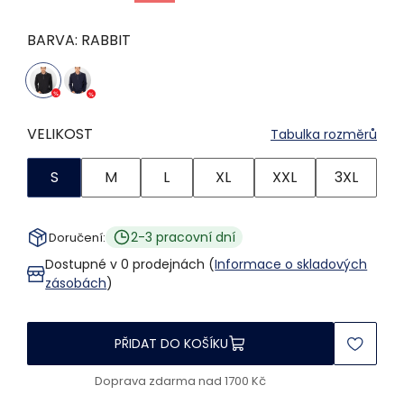
BARVA:
RABBIT
VELIKOST
Tabulka rozměrů
S
M
L
XL
XXL
3XL
2-3 pracovní dní
Doručení:
Dostupné v 0 prodejnách (
Informace o skladových
zásobách
)
PŘIDAT DO KOŠÍKU
Doprava zdarma nad 1700 Kč