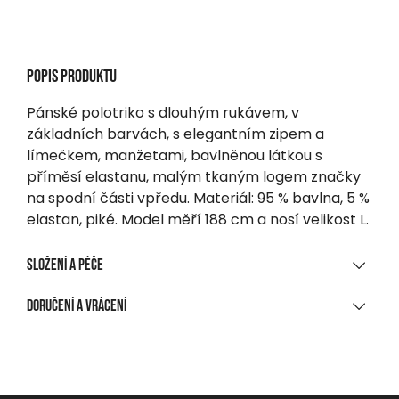
Popis produktu
Pánské polotriko s dlouhým rukávem, v
základních barvách, s elegantním zipem a
límečkem, manžetami, bavlněnou látkou s
příměsí elastanu, malým tkaným logem značky
na spodní části vpředu. Materiál: 95 % bavlna, 5 %
elastan, piké. Model měří 188 cm a nosí velikost L.
Složení a péče
MATERIÁLOVÉ SLOŽENÍ
Doručení a vrácení
100 % bavlna, piké
DORUČENÍ
ČIŠTĚNÍ A ÚDRŽBA
Při nákupu nad 1 700 CZK