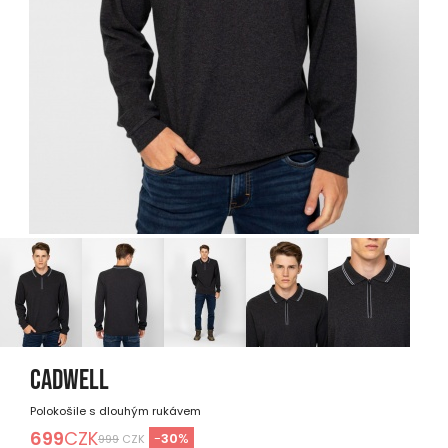
CADWELL
Polokošile s dlouhým rukávem
699
CZK
-
30
%
999
CZK