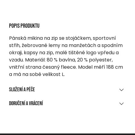
Popis produktu
Pánská mikina na zip se stojáčkem, sportovní
střih, žebrované lemy na manžetách a spodním
okraji, kapsy na zip, malé tištěné logo vpředu a
vzadu. Materiál: 80 % bavlna, 20 % polyester,
vnitřní strana česaný fleece. Model měří 188 cm
a má na sobě velikost L.
Složení a péče
MATERIÁLOVÉ SLOŽENÍ
Doručení a vrácení
80 % bavlna | 20 % polyester, vnitřní strana z česaného
DORUČENÍ
fleece
Při nákupu nad 1 700 CZK
ČIŠTĚNÍ A ÚDRŽBA