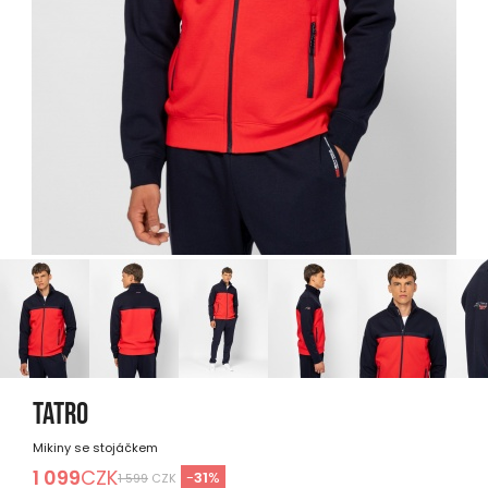
TATRO
Mikiny se stojáčkem
1 099
CZK
-
31
%
1 599
CZK