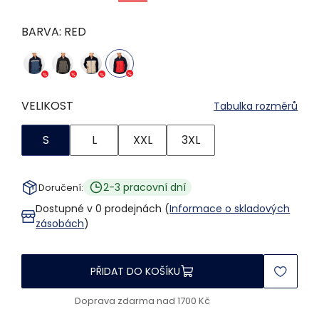
BARVA:
RED
VELIKOST
Tabulka rozměrů
S
L
XXL
3XL
2-3 pracovní dní
Doručení:
Dostupné v 0 prodejnách (
Informace o skladových
zásobách
)
PŘIDAT DO KOŠÍKU
Doprava zdarma nad 1700 Kč