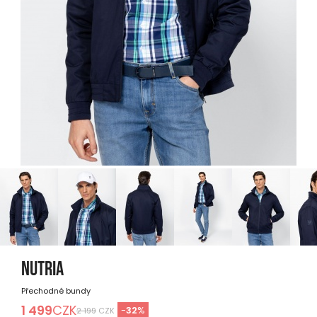
NUTRIA
Přechodné bundy
1 499
CZK
-
32
%
2 199
CZK