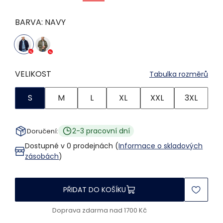
BARVA:
NAVY
VELIKOST
Tabulka rozměrů
S
M
L
XL
XXL
3XL
2-3 pracovní dní
Doručení:
Dostupné v 0 prodejnách (
Informace o skladových
zásobách
)
PŘIDAT DO KOŠÍKU
Doprava zdarma nad 1700 Kč