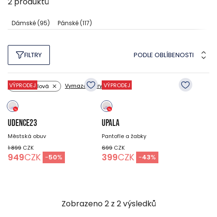
2
produktů
Dámské
(95)
Pánské
(117)
PODLE OBLÍBENOSTI
FILTRY
VÝPRODEJ
VÝPRODEJ
Vymazat filtry
Barva: fialová
UDENCE23
UPALA
Městská obuv
Pantofle a žabky
1 899
CZK
699
CZK
949
CZK
399
CZK
-
50
%
-
43
%
Zobrazeno
2
z
2
výsledků