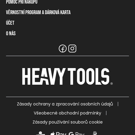
Pomoc při nákupu
Věrnostní program a dárková karta
Informace o dopravě
Způsoby platby
Účet
Věrnostní program
Vrácení zboží a odstoupení od smlouvy
Dárková karta
O nás
Přihlášení / Registrace
Tabulka rozměrů
Zůstatek na věrnostní kartě
Naše prodejny a prodejci
Značka Heavy Tools
Nejčastější otázky
Týmové oblečení
Zákaznický servis
Kariéra
Zásady ochrany a zpracování osobních údajů
Všeobecné obchodní podmínky
Zásady používání souborů cookie