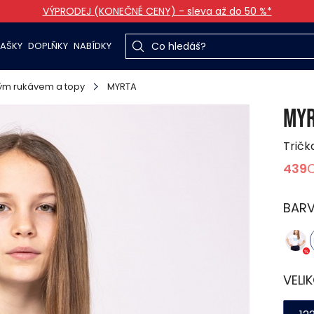
VÝPRODEJ (KONEČNÉ CENY) - sleva až do 50 %*
TAŠKY
DOPLŇKY
NABÍDKY
kým rukávem a topy
MYRTA
MYR
Tričk
439
BAR
VELI