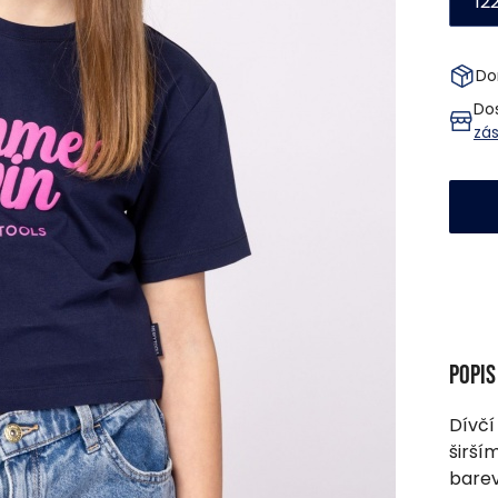
12
Do
Do
zá
Popi
Dívčí
širší
barev