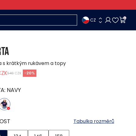
CZ
0
TA
a s krátkým rukávem a topy
CZK
-
20
%
549
CZK
VA:
NAVY
KOST
Tabulka rozměrů