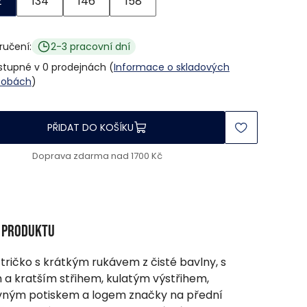
2
134
146
158
ručení:
2-3 pracovní dní
stupné v 0 prodejnách (
Informace o skladových
sobách
)
PŘIDAT DO KOŠÍKU
Doprava zdarma nad 1700 Kč
s produktu
 tričko s krátkým rukávem z čisté bavlny, s
m a kratším střihem, kulatým výstřihem,
ným potiskem a logem značky na přední