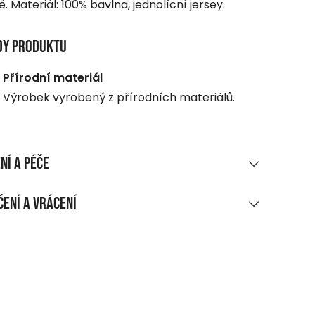
ě. Materiál: 100% bavlna, jednolícní jersey.
dy produktu
Přírodní materiál
Výrobek vyrobený z přírodních materiálů.
ní a péče
RIÁLOVÉ SLOŽENÍ
ení a vrácení
 bavlna, jednoduchý úplet
UČENÍ
ĚNÍ A ÚDRŽBA
ákupu nad 1 700 CZK
aní max. 30 °C, šetrný program
rma
bělit!
dejní místo, do balíkomatu