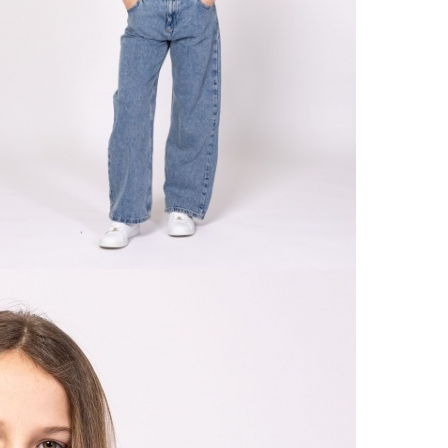
Ne
Od 9
Že
Doruč
Od 1
Ne
Podro
VRÁ
Výmě
Do 3
Popla
Od 1
Podro