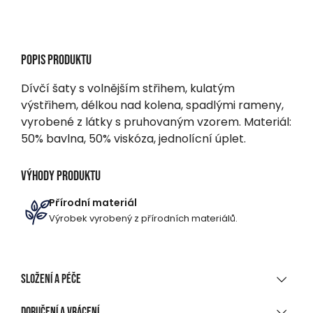
Popis produktu
Dívčí šaty s volnějším střihem, kulatým
výstřihem, délkou nad kolena, spadlými rameny,
vyrobené z látky s pruhovaným vzorem. Materiál:
50% bavlna, 50% viskóza, jednolícní úplet.
Výhody produktu
Přírodní materiál
Výrobek vyrobený z přírodních materiálů.
Složení a péče
MATERIÁLOVÉ SLOŽENÍ
Doručení a vrácení