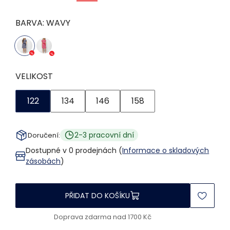
BARVA:
WAVY
VELIKOST
122
134
146
158
2-3 pracovní dní
Doručení:
Dostupné v 0 prodejnách (
Informace o skladových
zásobách
)
PŘIDAT DO KOŠÍKU
Doprava zdarma nad 1700 Kč