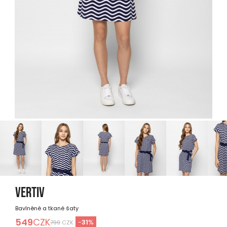
VERTIV
Bavlněné a tkané šaty
549
CZK
-
31
%
799
CZK