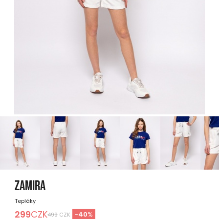
ZAMIRA
Tepláky
299
CZK
-
40
%
499
CZK