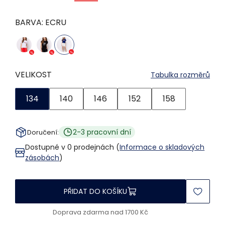
BARVA:
ECRU
VELIKOST
Tabulka rozměrů
134
140
146
152
158
2-3 pracovní dní
Doručení:
Dostupné v 0 prodejnách (
Informace o skladových
zásobách
)
PŘIDAT DO KOŠÍKU
Doprava zdarma nad 1700 Kč