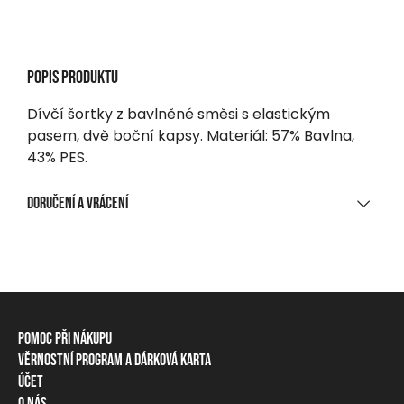
Popis produktu
Dívčí šortky z bavlněné směsi s elastickým
pasem, dvě boční kapsy. Materiál: 57% Bavlna,
43% PES.
Doručení a vrácení
DORUČENÍ
Při nákupu nad 1 700 CZK
Zdarma
Na výdejní místo, do balíkomatu
Pomoc při nákupu
Od 95 CZK
Věrnostní program a dárková karta
Informace o dopravě
Doručení na adresu
Účet
Věrnostní program
Způsoby platby
Od 150 CZK
O nás