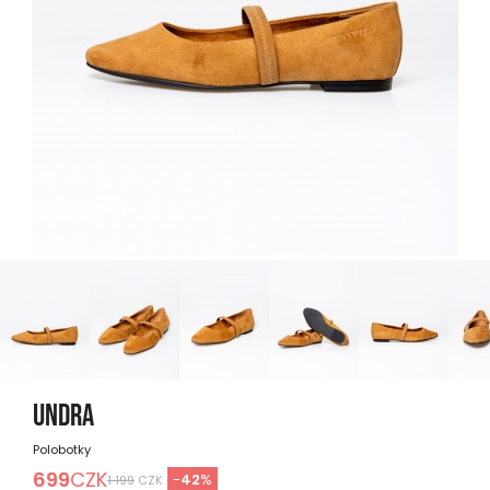
UNDRA
Polobotky
699
CZK
-
42
%
1 199
CZK