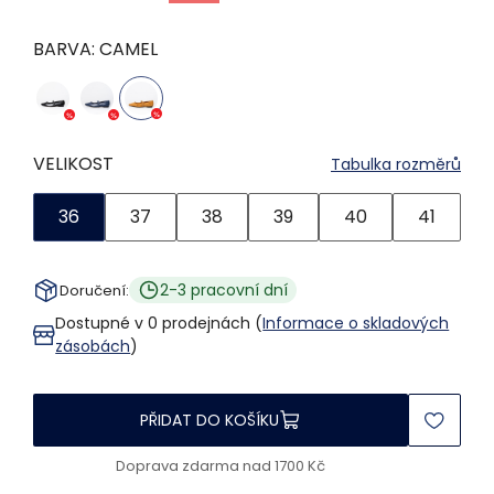
BARVA:
CAMEL
VELIKOST
Tabulka rozměrů
36
37
38
39
40
41
2-3 pracovní dní
Doručení:
Dostupné v 0 prodejnách (
Informace o skladových
zásobách
)
PŘIDAT DO KOŠÍKU
Doprava zdarma nad 1700 Kč