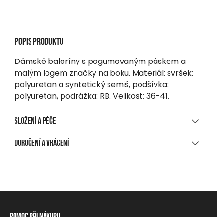
Popis produktu
Dámské baleríny s pogumovaným páskem a
malým logem značky na boku. Materiál: svršek:
polyuretan a syntetický semiš, podšívka:
polyuretan, podrážka: RB. Velikost: 36-41.
Složení a péče
MATERIÁLOVÉ SLOŽENÍ
Doručení a vrácení
Pu / Pu semiš / Rb
DORUČENÍ
Při nákupu nad 1 700 CZK
Zdarma
Na výdejní místo, do balíkomatu
Pomoc při nákupu