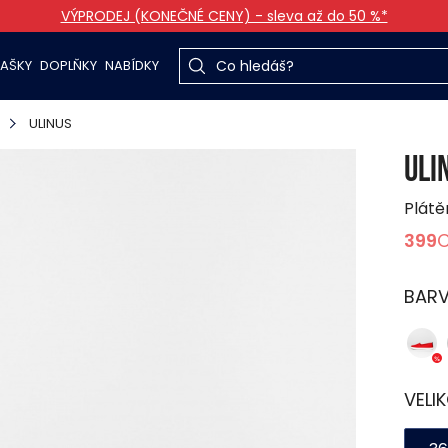
VÝPRODEJ (KONEČNÉ CENY) - sleva až do 50 %*
TAŠKY
DOPLŇKY
NABÍDKY
ULINUS
ULI
Plátě
399
BAR
VELI