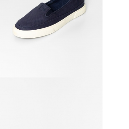
Na vý
Od 9
Doruč
Od 1
Podro
VRÁ
Výmě
Do 3
Popla
Od 1
Podro