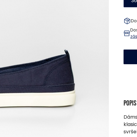
36
Do
Do
zá
Popi
Dámsk
klasi
svrše