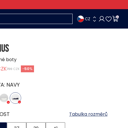
CZ
0
NUS
né boty
CZK
-
50
%
799
CZK
VA:
NAVY
KOST
Tabulka rozměrů