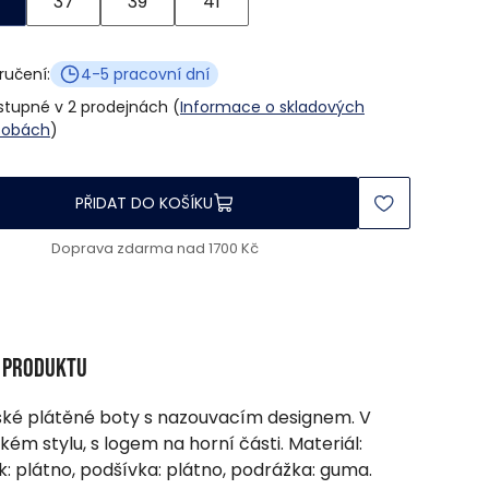
37
39
41
ručení:
4-5 pracovní dní
stupné v 2 prodejnách (
Informace o skladových
sobách
)
PŘIDAT DO KOŠÍKU
Doprava zdarma nad 1700 Kč
s produktu
é plátěné boty s nazouvacím designem. V
ckém stylu, s logem na horní části. Materiál:
k: plátno, podšívka: plátno, podrážka: guma.