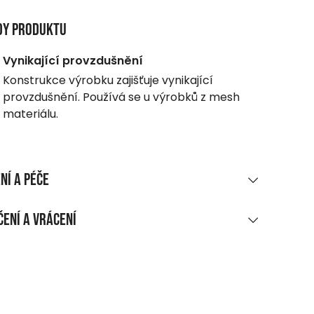
dy produktu
Vynikající provzdušnění
Konstrukce výrobku zajišťuje vynikající
provzdušnění. Používá se u výrobků z mesh
materiálu.
ní a péče
RIÁLOVÉ SLOŽENÍ
ení a vrácení
as/Canvas/Rb
UČENÍ
ákupu nad 1 700 CZK
rma