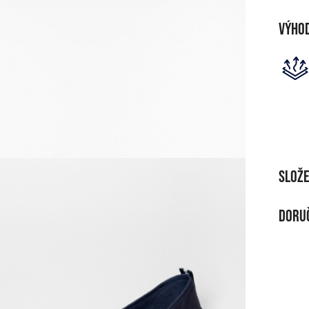
Výho
Slože
MATE
Doruč
Canv
DOR
Při n
Zda