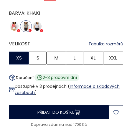
BARVA:
KHAKI
VELIKOST
Tabulka rozměrů
XS
S
M
L
XL
XXL
2-3 pracovní dní
Doručení:
Dostupné v 3 prodejnách (
Informace o skladových
zásobách
)
PŘIDAT DO KOŠÍKU
Doprava zdarma nad 1700 Kč