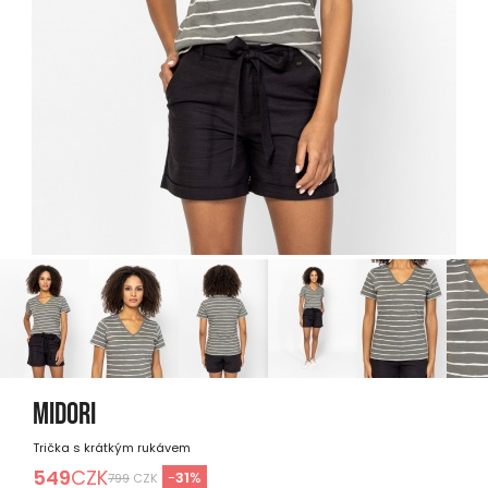
MIDORI
Trička s krátkým rukávem
549
CZK
-
31
%
799
CZK