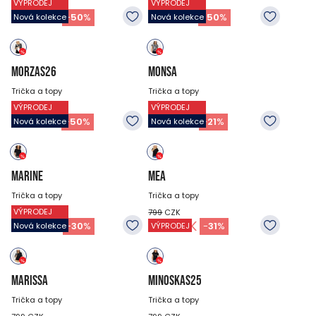
VÝPRODEJ
VÝPRODEJ
699
CZK
599
CZK
349
CZK
299
CZK
-
50
%
-
50
%
Nová kolekce
Nová kolekce
MORZAS26
MONSA
Trička a topy
Trička a topy
VÝPRODEJ
VÝPRODEJ
799
CZK
799
CZK
399
CZK
629
CZK
-
50
%
-
21
%
Nová kolekce
Nová kolekce
MARINE
MEA
Trička a topy
Trička a topy
VÝPRODEJ
699
CZK
799
CZK
489
CZK
549
CZK
-
30
%
-
31
%
Nová kolekce
VÝPRODEJ
MARISSA
MINOSKAS25
Trička a topy
Trička a topy