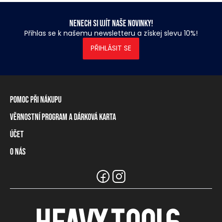
Nenech si ujít naše novinky!
Přihlas se k našemu newsletteru a získej slevu 10%!
PŘIHLÁSIT SE
Pomoc při nákupu
Věrnostní program a dárková karta
Informace o dopravě
Způsoby platby
Účet
Věrnostní program
Vrácení zboží a odstoupení od smlouvy
Dárková karta
O nás
Přihlášení / Registrace
Tabulka rozměrů
Zůstatek na věrnostní kartě
Naše prodejny a prodejci
Značka Heavy Tools
Nejčastější otázky
Týmové oblečení
Zákaznický servis
Kariéra