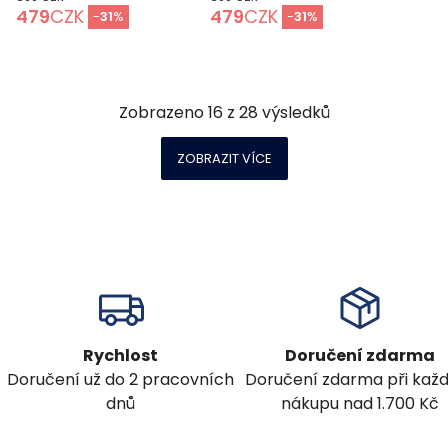
479
CZK
479
CZK
-
31
%
-
31
%
Zobrazeno
16
z
28
výsledků
ZOBRAZIT VÍCE
Rychlost
Doručení zdarma
Doručení už do 2 pracovních
Doručení zdarma při ka
dnů
nákupu nad 1.700 Kč