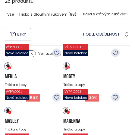
28
produktů
Trička s krátkým rukávem
(19
Vše
Trička s dlouhým rukávem
(88)
PODLE OBLÍBENOSTI
FILTRY
VÝPRODEJ
VÝPRODEJ
Nová kolekce
Nová kolekce
Vymazat filtry
Barva: černý
MEKLA
MOGTY
Trička a topy
Trička a topy
VÝPRODEJ
VÝPRODEJ
599
CZK
699
CZK
299
CZK
489
CZK
-
50
%
-
30
%
Nová kolekce
Nová kolekce
MASLEY
MARENNA
Trička a topy
Trička a topy