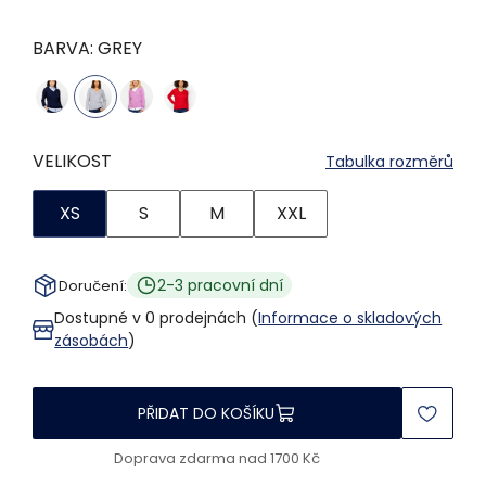
BARVA:
GREY
VELIKOST
Tabulka rozměrů
XS
S
M
XXL
2-3 pracovní dní
Doručení:
Dostupné v 0 prodejnách (
Informace o skladových
zásobách
)
PŘIDAT DO KOŠÍKU
Doprava zdarma nad 1700 Kč