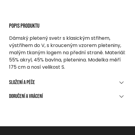
Popis produktu
Dámský pletený svetr s klasickým střihem,
výstřihem do V, s krouceným vzorem pleteniny,
malým tkaným logem na přední straně. Materiál:
55% akryl, 45% bavlna, pletenina. Modelka měří
175 cm a nosí velikost S.
Složení a péče
MATERIÁLOVÉ SLOŽENÍ
Doručení a vrácení
55 % akryl, 45 % bavlna, pletené
DORUČENÍ
ČIŠTĚNÍ A ÚDRŽBA
Při nákupu nad 1 700 CZK
Zdarma
Ruční praní, max. 40 °C