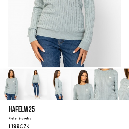
HAFELW25
Pletené svetry
1 199
CZK