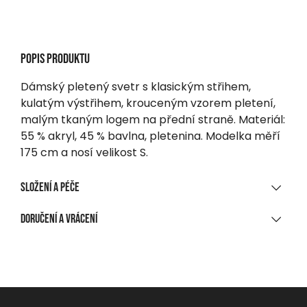
Popis produktu
Dámský pletený svetr s klasickým střihem,
kulatým výstřihem, krouceným vzorem pletení,
malým tkaným logem na přední straně. Materiál:
55 % akryl, 45 % bavlna, pletenina. Modelka měří
175 cm a nosí velikost S.
Složení a péče
MATERIÁLOVÉ SLOŽENÍ
Doručení a vrácení
55 % akryl, 45 % bavlna, pletené
DORUČENÍ
ČIŠTĚNÍ A ÚDRŽBA
Při nákupu nad 1 700 CZK
Zdarma
Ruční praní, max. 40 °C