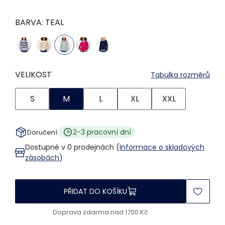
BARVA:
TEAL
VELIKOST
Tabulka rozměrů
S
M
L
XL
XXL
2-3 pracovní dní
Doručení:
Dostupné v 0 prodejnách (
Informace o skladových
zásobách
)
PŘIDAT DO KOŠÍKU
Doprava zdarma nad 1700 Kč