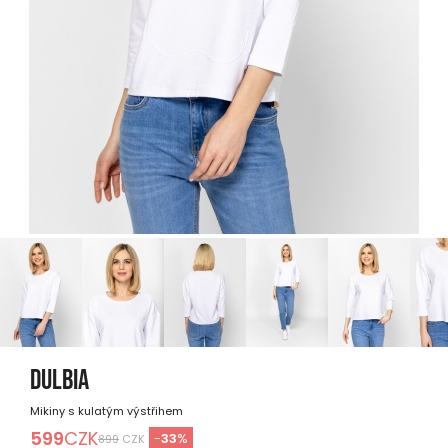
DULBIA
Mikiny s kulatým výstřihem
599
CZK
-
33
%
899
CZK