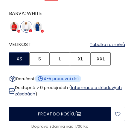
BARVA:
WHITE
VELIKOST
Tabulka rozměrů
XS
S
L
XL
XXL
4-5 pracovní dní
Doručení:
Dostupné v 0 prodejnách (
Informace o skladových
zásobách
)
PŘIDAT DO KOŠÍKU
Doprava zdarma nad 1700 Kč