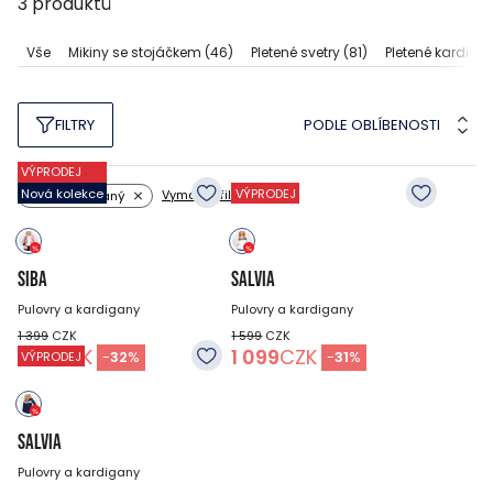
3
produktů
Vše
Mikiny se stojáčkem
(46)
Pletené svetry
(81)
Pletené kardiga
PODLE OBLÍBENOSTI
FILTRY
VÝPRODEJ
Nová kolekce
VÝPRODEJ
Vymazat filtry
Vzor: pruhovaný
SIBA
SALVIA
Pulovry a kardigany
Pulovry a kardigany
1 399
CZK
1 599
CZK
949
CZK
1 099
CZK
-
32
%
-
31
%
VÝPRODEJ
SALVIA
Pulovry a kardigany