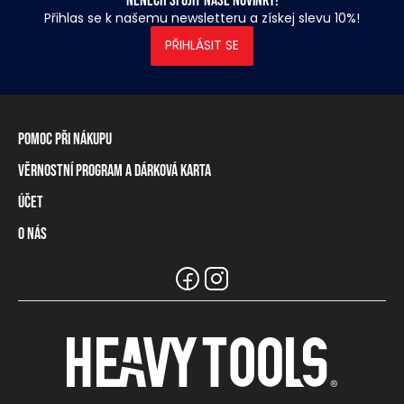
Nenech si ujít naše novinky!
Přihlas se k našemu newsletteru a získej slevu 10%!
PŘIHLÁSIT SE
Pomoc při nákupu
Věrnostní program a dárková karta
Informace o dopravě
Způsoby platby
Účet
Věrnostní program
Vrácení zboží a odstoupení od smlouvy
Dárková karta
O nás
Přihlášení / Registrace
Tabulka rozměrů
Zůstatek na věrnostní kartě
Naše prodejny a prodejci
Značka Heavy Tools
Nejčastější otázky
Týmové oblečení
Zákaznický servis
Kariéra