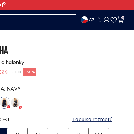
A
CZ
0
HA
e a halenky
CZK
-
50
%
899
CZK
VA:
NAVY
KOST
Tabulka rozměrů