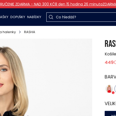
RUČENIE ZDARMA - NAD 300 KČ
8 den 15 hodina 26 minuta
ZDARM
TAŠKY
DOPLŇKY
NABÍDKY
 a halenky
RASHA
RAS
Košil
449
BAR
VELI