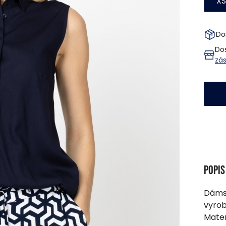
XS
Do
Do
zá
Popi
Dámsk
vyrob
Mater