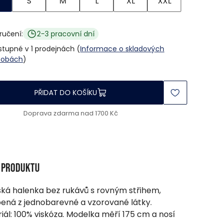
S
M
L
XL
XXL
ručení:
2-3 pracovní dní
stupné v 1 prodejnách (
Informace o skladových
sobách
)
PŘIDAT DO KOŠÍKU
Doprava zdarma nad 1700 Kč
s produktu
á halenka bez rukávů s rovným střihem,
ená z jednobarevné a vzorované látky.
iál: 100% viskóza. Modelka měří 175 cm a nosí