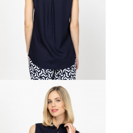
Ne
Od 9
Že
Doruč
Od 1
Ne
Su
Podro
VRÁ
Výmě
Do 3
Popla
Od 1
Podro