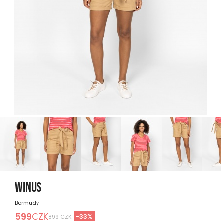
WINUS
Bermudy
599
CZK
-
33
%
899
CZK