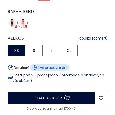
BARVA:
BEIGE
VELIKOST
Tabulka rozměrů
XS
S
L
XL
4-5 pracovní dní
Doručení:
Dostupné v 3 prodejnách (
Informace o skladových
zásobách
)
PŘIDAT DO KOŠÍKU
Doprava zdarma nad 1700 Kč