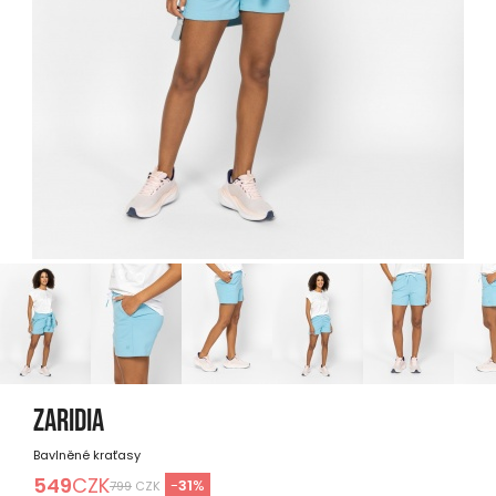
ZARIDIA
Bavlněné kraťasy
549
CZK
-
31
%
799
CZK