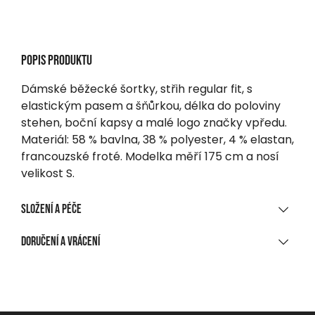
Popis produktu
Dámské běžecké šortky, střih regular fit, s
elastickým pasem a šňůrkou, délka do poloviny
stehen, boční kapsy a malé logo značky vpředu.
Materiál: 58 % bavlna, 38 % polyester, 4 % elastan,
francouzské froté. Modelka měří 175 cm a nosí
velikost S.
Složení a péče
MATERIÁLOVÉ SLOŽENÍ
Doručení a vrácení
58 % bavlna, 38 % polyester, 4 % elastan, francouzský
DORUČENÍ
froté
Při nákupu nad 1 700 CZK
ČIŠTĚNÍ A ÚDRŽBA