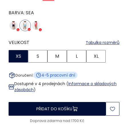
BARVA:
SEA
VELIKOST
Tabulka rozměrů
XS
S
M
L
XL
4-5 pracovní dní
Doručení:
Dostupné v 4 prodejnách (
Informace o skladových
zásobách
)
PŘIDAT DO KOŠÍKU
Doprava zdarma nad 1700 Kč