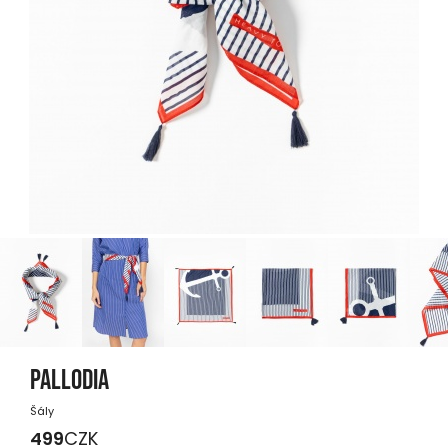
PALLODIA
Šály
499
CZK