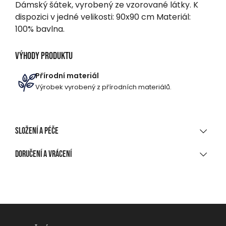
Dámský šátek, vyrobený ze vzorované látky. K
dispozici v jedné velikosti: 90x90 cm Materiál:
100% bavlna.
Výhody produktu
Přírodní materiál
Výrobek vyrobený z přírodních materiálů.
Složení a péče
MATERIÁLOVÉ SLOŽENÍ
Doručení a vrácení
100 % bavlna
DORUČENÍ
ČIŠTĚNÍ A ÚDRŽBA
Při nákupu nad 1 700 CZK
Zdarma
Praní max. 30 °C, šetrný program
Na výdejní místo, do balíkomatu
Nebělit!