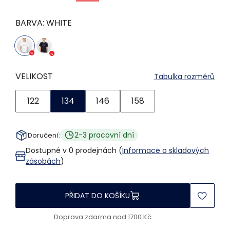
BARVA:
WHITE
VELIKOST
Tabulka rozměrů
122
134
146
158
2-3 pracovní dní
Doručení:
Dostupné v 0 prodejnách (
Informace o skladových
zásobách
)
PŘIDAT DO KOŠÍKU
Doprava zdarma nad 1700 Kč