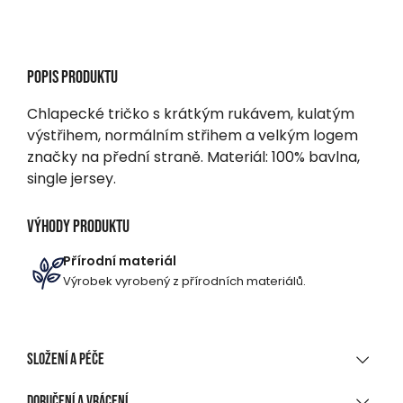
Popis produktu
Chlapecké tričko s krátkým rukávem, kulatým
výstřihem, normálním střihem a velkým logem
značky na přední straně. Materiál: 100% bavlna,
single jersey.
Výhody produktu
Přírodní materiál
Výrobek vyrobený z přírodních materiálů.
Složení a péče
MATERIÁLOVÉ SLOŽENÍ
Doručení a vrácení