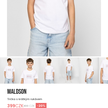
MALDSON
Trička s krátkým rukávem
399
CZK
-
20
%
499
CZK