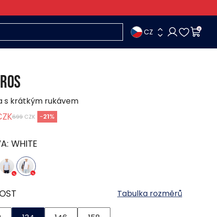
CZ
0
ROS
a s krátkým rukávem
CZK
-
21
%
699
CZK
VA:
WHITE
KOST
Tabulka rozměrů