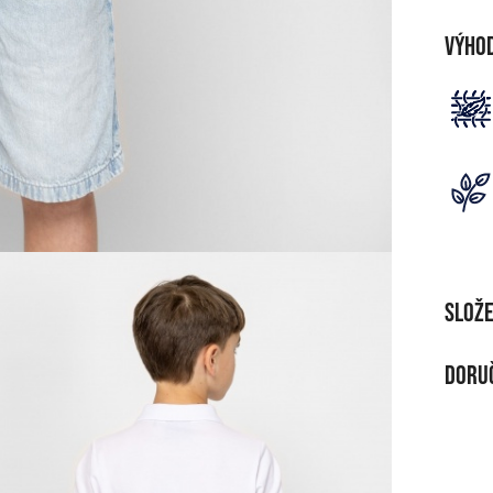
Výho
Slože
MATE
Doruč
100 %
DOR
ČIŠT
Při n