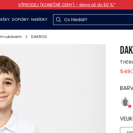
VÝPRODEJ (KONEČNÉ CENY) - sleva až do 50 %*
TAŠKY
DOPLŇKY
NABÍDKY
kým rukávem
DAKROS
DAK
Tričk
549
BAR
VELI