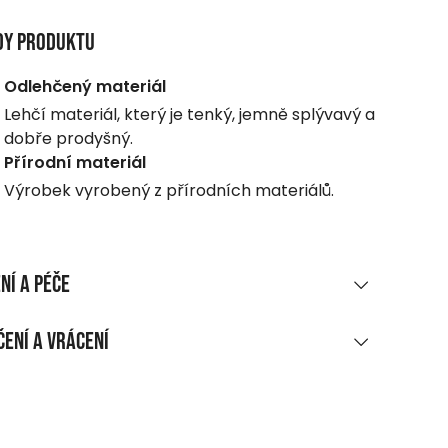
dy produktu
Odlehčený materiál
Lehčí materiál, který je tenký, jemně splývavý a
dobře prodyšný.
Přírodní materiál
Výrobek vyrobený z přírodních materiálů.
ní a péče
RIÁLOVÉ SLOŽENÍ
ení a vrácení
 bavlna, piké
UČENÍ
ĚNÍ A ÚDRŽBA
ákupu nad 1 700 CZK