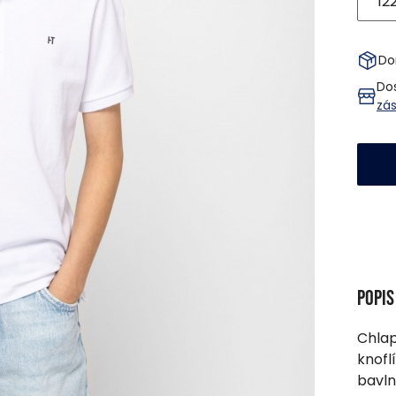
12
Do
Do
zá
Popi
Chlap
knofl
bavln