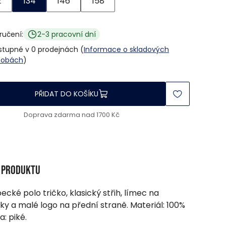
2
134
146
158
ručení:
2-3 pracovní dní
stupné v 0 prodejnách (
Informace o skladových
sobách
)
PŘIDAT DO KOŠÍKU
Doprava zdarma nad 1700 Kč
s produktu
ecké polo tričko, klasický střih, límec na
íky a malé logo na přední straně. Materiál: 100%
a: piké.