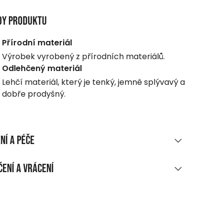
dy produktu
Přírodní materiál
Výrobek vyrobený z přírodních materiálů.
Odlehčený materiál
Lehčí materiál, který je tenký, jemně splývavý a
dobře prodyšný.
ní a péče
RIÁLOVÉ SLOŽENÍ
ení a vrácení
 bavlna, jednoduchý úplet
UČENÍ
ĚNÍ A ÚDRŽBA
ákupu nad 1 700 CZK