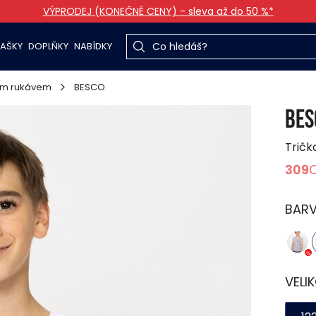
VÝPRODEJ (KONEČNÉ CENY) - sleva až do 50 %*
TAŠKY
DOPLŇKY
NABÍDKY
kým rukávem
BESCO
BES
Tričk
309
BAR
VELI