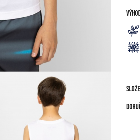
Výho
Slože
MATE
Doruč
100 %
DOR
ČIŠT
Při n