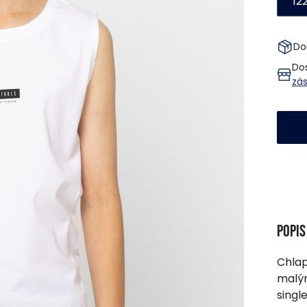
12
Do
Do
zá
Popi
Chlap
malým
single