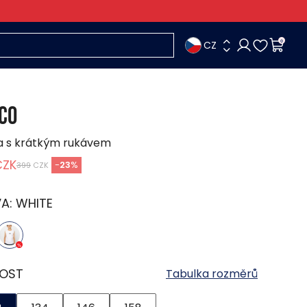
CZ
0
CO
a s krátkým rukávem
CZK
-
23
%
399
CZK
VA:
WHITE
KOST
Tabulka rozměrů