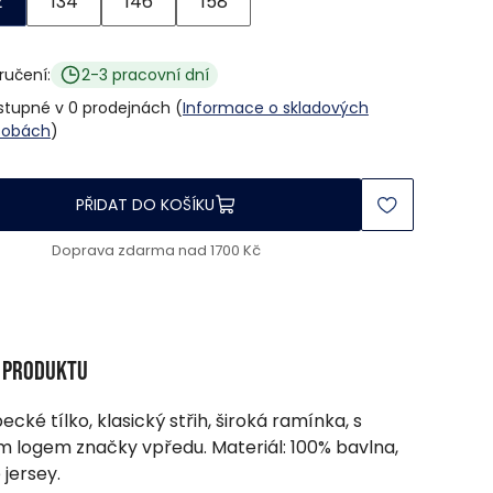
2
134
146
158
ručení:
2-3 pracovní dní
stupné v 0 prodejnách (
Informace o skladových
sobách
)
PŘIDAT DO KOŠÍKU
Doprava zdarma nad 1700 Kč
s produktu
ecké tílko, klasický střih, široká ramínka, s
 logem značky vpředu. Materiál: 100% bavlna,
 jersey.