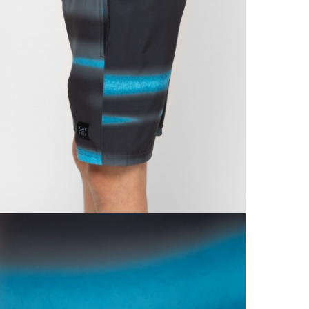
Do 3
Popla
Od 1
Podro