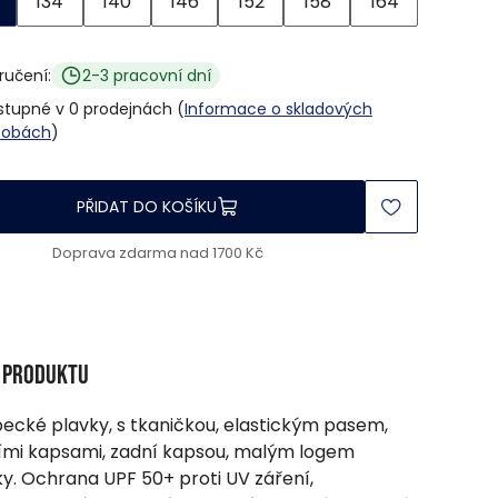
134
140
146
152
158
164
ručení:
2-3 pracovní dní
stupné v 0 prodejnách (
Informace o skladových
sobách
)
PŘIDAT DO KOŠÍKU
Doprava zdarma nad 1700 Kč
s produktu
ecké plavky, s tkaničkou, elastickým pasem,
mi kapsami, zadní kapsou, malým logem
y. Ochrana UPF 50+ proti UV záření,