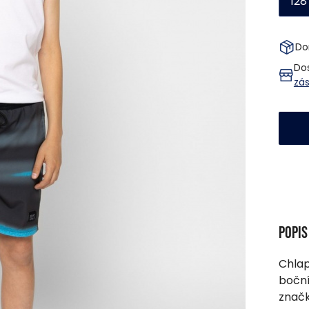
128
Do
Do
zá
Popi
Chlap
boční
značk