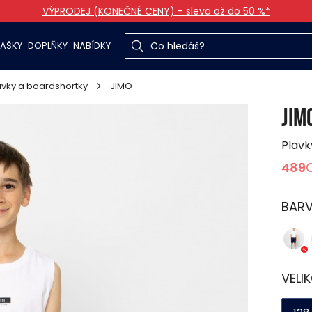
VÝPRODEJ (KONEČNÉ CENY) - sleva až do 50 %*
TAŠKY
DOPLŇKY
NABÍDKY
avky a boardshortky
JIMO
JIM
Plavk
489
BAR
VELI