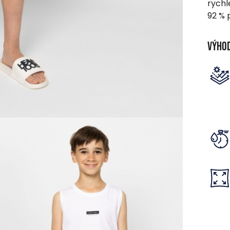
rychl
92 % 
Výho