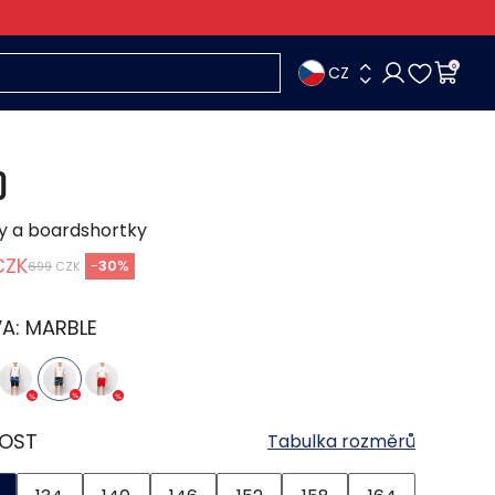
CZ
0
O
y a boardshortky
CZK
-
30
%
699
CZK
VA:
MARBLE
KOST
Tabulka rozměrů