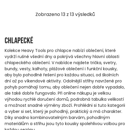
Zobrazeno
13
z
13
výsledků
Chlapecké
Kolekce Heavy Tools pro chlapce nabízí oblečení, které
vydrží rušné všední dny a pokrývá všechny hlavní oblasti
chlapeckého oblečení. V nabídce najdete trička, svetry,
bundy, vesty, kalhoty, plážové oblečení i funkční kousky,
aby bylo pohodlné řešení pro každou situaci, od školních
dní až po víkendové aktivity. Odolnější střihy navržené pro
pohyb pomáhají tomu, aby oblečení nejen dobře vypadalo,
ale také dobře fungovalo. Při online nákupu je velkou
výhodou rychlé doručení domů, podrobná tabulka velikostí
a možnost snadné výměny zboží. Prohlédni si tuto kategorii
a vyber si set, který je pohodlný, praktický a má charakter.
Díky snadno kombinovatelným barvám, pohodlným
materiálům a střihu jsou tyto kousky spolehlivou volbou pro
každou sezónu.