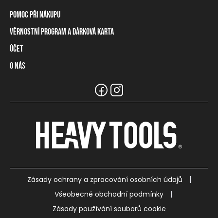
Pomoc při nákupu
Věrnostní program a dárková karta
Informace o dopravě
Způsoby platby
Účet
Věrnostní program
Vrácení zboží a odstoupení od smlouvy
Dárková karta
O nás
Přihlášení / Registrace
Tabulka rozměrů
Zůstatek na věrnostní kartě
Naše prodejny a prodejci
Značka Heavy Tools
Nejčastější otázky
Týmové oblečení
Zákaznický servis
Kariéra
Zásady ochrany a zpracování osobních údajů
Všeobecné obchodní podmínky
Zásady používání souborů cookie