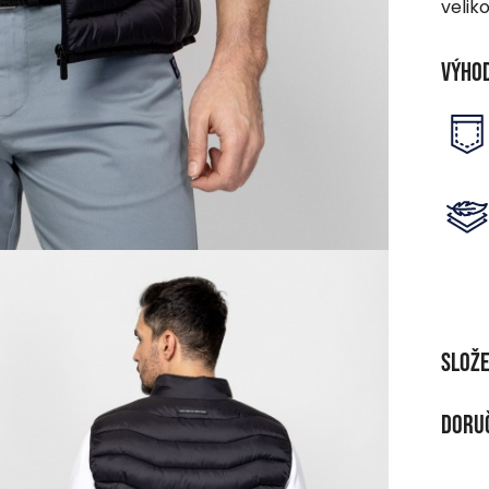
veliko
Výho
Slože
MATE
Doruč
100 %
DOR