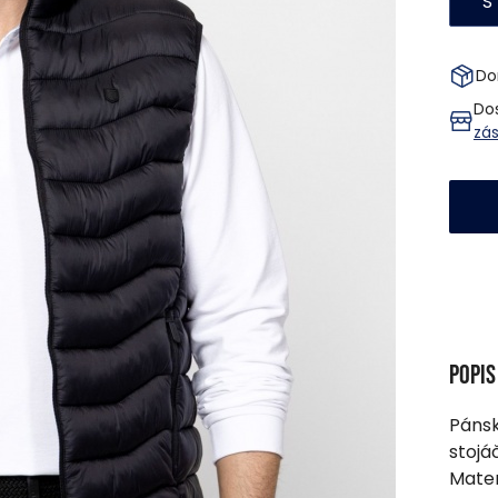
S
Do
Do
zá
Popi
Pánsk
stojá
Mater