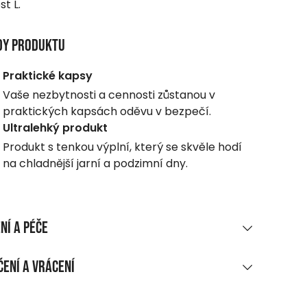
st L.
dy produktu
Praktické kapsy
Vaše nezbytnosti a cennosti zůstanou v
praktických kapsách oděvu v bezpečí.
Ultralehký produkt
Produkt s tenkou výplní, který se skvěle hodí
na chladnější jarní a podzimní dny.
ní a péče
RIÁLOVÉ SLOŽENÍ
ení a vrácení
 nylon, lehký
UČENÍ