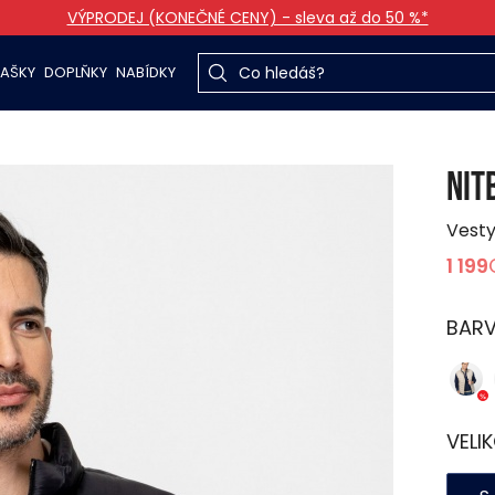
VÝPRODEJ (KONEČNÉ CENY) - sleva až do 50 %*
TAŠKY
DOPLŇKY
NABÍDKY
NIT
Vest
1 199
BAR
VELI