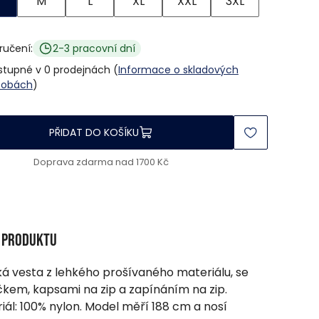
M
L
XL
XXL
3XL
ručení:
2-3 pracovní dní
stupné v 0 prodejnách (
Informace o skladových
sobách
)
PŘIDAT DO KOŠÍKU
Doprava zdarma nad 1700 Kč
s produktu
á vesta z lehkého prošívaného materiálu, se
čkem, kapsami na zip a zapínáním na zip.
iál: 100% nylon. Model měří 188 cm a nosí