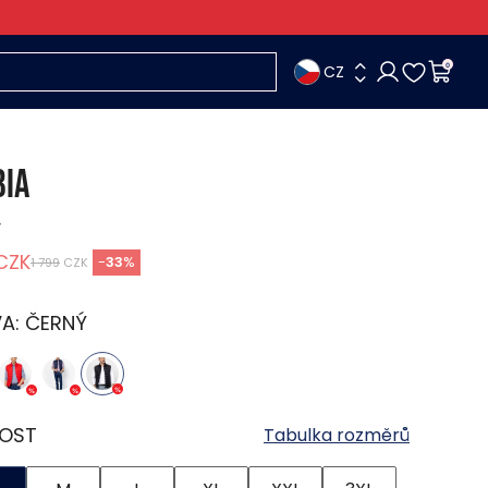
CZ
0
BIA
y
CZK
-
33
%
1 799
CZK
VA:
ČERNÝ
KOST
Tabulka rozměrů