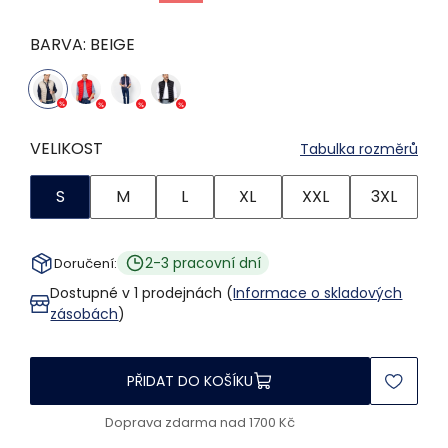
BARVA:
BEIGE
VELIKOST
Tabulka rozměrů
S
M
L
XL
XXL
3XL
2-3 pracovní dní
Doručení:
Dostupné v 1 prodejnách (
Informace o skladových
zásobách
)
PŘIDAT DO KOŠÍKU
Doprava zdarma nad 1700 Kč