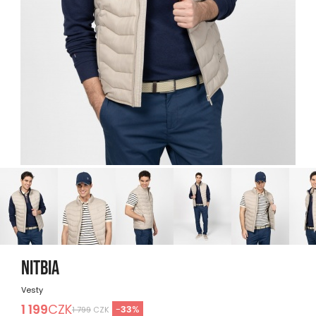
NITBIA
Vesty
1 199
CZK
-
33
%
1 799
CZK