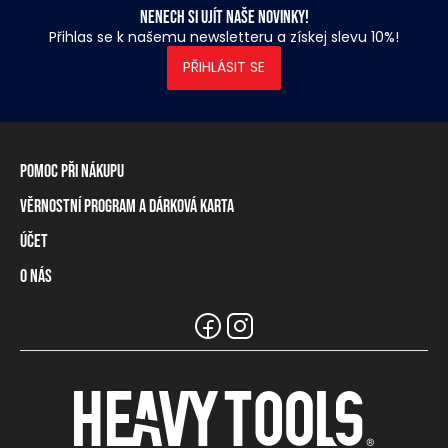
Nenech si ujít naše novinky!
Přihlas se k našemu newsletteru a získej slevu 10%!
PŘIHLÁSIT SE
Pomoc při nákupu
Věrnostní program a dárková karta
Informace o dopravě
Způsoby platby
Účet
Věrnostní program
Vrácení zboží a odstoupení od smlouvy
Dárková karta
O nás
Přihlášení / Registrace
Tabulka rozměrů
Zůstatek na věrnostní kartě
Naše prodejny a prodejci
Značka Heavy Tools
Nejčastější otázky
Týmové oblečení
Zákaznický servis
Kariéra