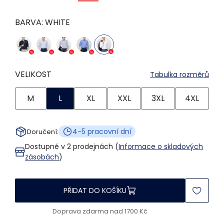
BARVA:
WHITE
VELIKOST
Tabulka rozměrů
M
L
XL
XXL
3XL
4XL
4-5 pracovní dní
Doručení:
Dostupné v 2 prodejnách (
Informace o skladových
zásobách
)
PŘIDAT DO KOŠÍKU
Doprava zdarma nad 1700 Kč