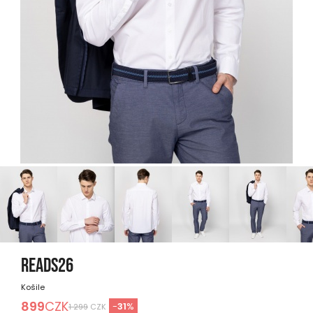
READS26
Košile
899
CZK
-
31
%
1 299
CZK